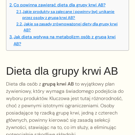
Co powinna zawierać dieta dla grupy krwi AB?
Jakie produkty są zalecane i powinny być unikanie
przez osoby z grupą krwi AB?
Jakie są zasady zrównoważonej diety dla grupy krwi
AB?
Jak dieta wpływa na metabolizm osób z grupą krwi
AB?
Dieta dla grupy krwi AB
Dieta dla osób z
grupą krwi AB
to wyjątkowy plan
żywieniowy, który wymaga świadomego podejścia do
wyboru produktów. Kluczowa jest tutaj różnorodność,
choć z pewnymi istotnymi ograniczeniami. Osoby
posiadające tę rzadką grupę krwi, jedną z czterech
głównych, powinny kierować się zasadą selekcji
żywności, stawiając na to, co im służy, a eliminując
potencjalnie szkodliwe składniki.