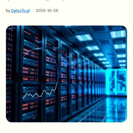
by
OglosTo.pl
2025-10-26