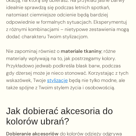
okazją, na którą się ubierasz. Na przykład jasne barwy
idealnie sprawdzą się podczas letnich spotkań,
natomiast ciemniejsze odcienie będą bardziej
odpowiednie w formalnych sytuacjach. Eksperymentuj
z różnymi kombinacjami – nietypowe zestawienia mogą
dodać charakteru Twoim stylizacjom.
Nie zapominaj również o
materiale tkaniny
; różne
materiały wpływają na to, jak postrzegamy kolory.
Przykładowo jedwab podkreśla blask barw, podczas
gdy dżersej może je nieco stonować. Korzystając z tych
wskazówek, Twoje
stylizacje
będą nie tylko modne, ale
także spójne z Twoim stylem życia i osobowością.
Jak dobierać akcesoria do
kolorów ubrań?
Dobieranie akcesoriów
do kolorów odzieży odgrywa