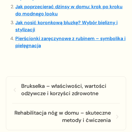
Jak poprzecierać dżinsy w domu: krok po kroku
do modnego looku
Jak nosić koronkową bluzkę? Wybór bielizny i
stylizacji
Pierścionki zaręczynowe z rubinem – symbolika i
pielęgnacja
Brukselka – właściwości, wartości
odżywcze i korzyści zdrowotne
Rehabilitacja nóg w domu – skuteczne
metody i ćwiczenia