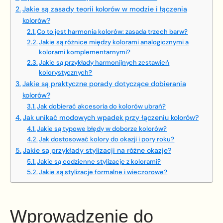
Jakie są zasady teorii kolorów w modzie i łączenia
kolorów?
Co to jest harmonia kolorów: zasada trzech barw?
Jakie są różnice między kolorami analogicznymi a
kolorami komplementarnymi?
Jakie są przykłady harmonijnych zestawień
kolorystycznych?
Jakie są praktyczne porady dotyczące dobierania
kolorów?
Jak dobierać akcesoria do kolorów ubrań?
Jak unikać modowych wpadek przy łączeniu kolorów?
Jakie są typowe błędy w doborze kolorów?
Jak dostosować kolory do okazji i pory roku?
Jakie są przykłady stylizacji na różne okazje?
Jakie są codzienne stylizacje z kolorami?
Jakie są stylizacje formalne i wieczorowe?
Wprowadzenie do