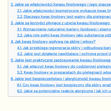
Jakie są właściwości kwasu linolowego i jego znac
Jakie właściwości kosmetyczne wykazuje kwas li
Dlaczego kwas linolowy jest ważny dla pielęgnacj
Jakie są korzyści płynące z użycia kwasu linoloweg
Wzmacnianie naturalnej bariery lipidowej i elasty
Jaką rolę pełni kwas linolowy jako substancja od
Jak kwas linolowy wpływa na skórę i włosy?
Jak przebiega regeneracja skóry i odbudowa bari
Jakie jest działanie nawilżające i ochrona przed 
Jakie jest praktyczne zastosowanie kwasu linolow
Jak włączyć kwas linolowy do codziennej pielęgna
Kwas linolowy w preparatach do pielęgnacji wło
Jakie jest bezpieczeństwo i alergiczność kwasu lino
Czy kwas linolowy jest bezpieczny dla skóry wraż
Jakie są potencjalne reakcje alergiczne i jak ich 