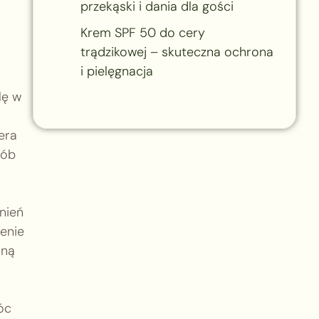
przekąski i dania dla gości
Krem SPF 50 do cery
trądzikowej – skuteczna ochrona
i pielęgnacja
lę w
era
sób
nień
enie
nną
óc