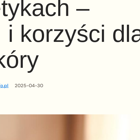
tykach –
 i korzyści dl
kóry
o.pl
2025-04-30