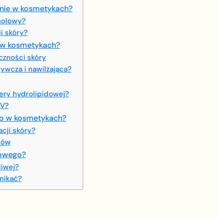
zenie w kosmetykach?
nolowy?
i skóry?
o w kosmetykach?
czności skóry
żywcza i nawilżająca?
ery hydrolipidowej?
UV?
ego w kosmetykach?
cji skóry?
sów
lowego?
liwej?
unikać?