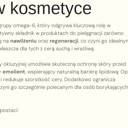
w kosmetyce
grupy omega-6, który odgrywa kluczową rolę w
tywny składnik w produktach do pielęgnacji zarówno
ię na
nawilżeniu
oraz
regeneracji
, co czyni go idealny
szcza dla tych z cerą suchą i wrażliwą.
 okluzyjnej umożliwia skuteczną ochronę skóry przed
ły
emolient
, wspierający naturalną barierę lipidową. O
 i redukuje szorstkość cery. Dodatkowo ogranicza
zyni go szczególnie polecanym dla osób borykających
postaci: