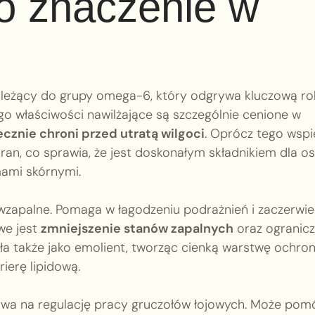
go znaczenie w
leżący do grupy omega-6, który odgrywa kluczową ro
go właściwości nawilżające są szczególnie cenione w
ecznie chroni przed utratą wilgoci
. Oprócz tego wspi
ran, co sprawia, że jest doskonałym składnikiem dla o
mami skórnymi.
iwzapalne. Pomaga w łagodzeniu podrażnień i zaczerwie
we jest
zmniejszenie stanów zapalnych
oraz ogranicz
ała także jako emolient, tworząc cienką warstwę ochro
ierę lipidową.
ływa na regulację pracy gruczołów łojowych. Może pom