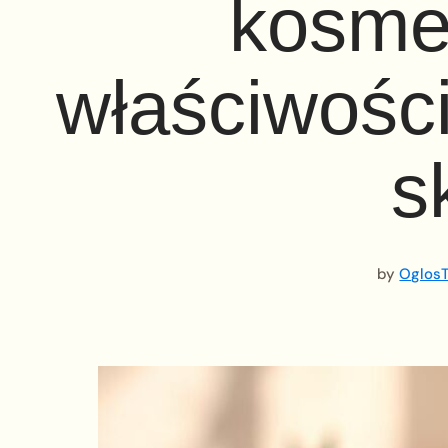
kosme
właściwości
s
by
OglosT