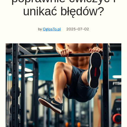
unikać błędów?
by
OglosTo.pl
2025-07-02