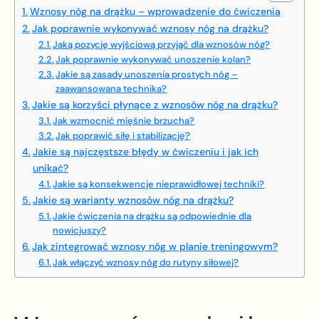
Wznosy nóg na drążku – wprowadzenie do ćwiczenia
Jak poprawnie wykonywać wznosy nóg na drążku?
Jaką pozycję wyjściową przyjąć dla wznosów nóg?
Jak poprawnie wykonywać unoszenie kolan?
Jakie są zasady unoszenia prostych nóg –
zaawansowana technika?
Jakie są korzyści płynące z wznosów nóg na drążku?
Jak wzmocnić mięśnie brzucha?
Jak poprawić siłę i stabilizację?
Jakie są najczęstsze błędy w ćwiczeniu i jak ich
unikać?
Jakie są konsekwencje nieprawidłowej techniki?
Jakie są warianty wznosów nóg na drążku?
Jakie ćwiczenia na drążku są odpowiednie dla
nowicjuszy?
Jak zintegrować wznosy nóg w planie treningowym?
Jak włączyć wznosy nóg do rutyny siłowej?