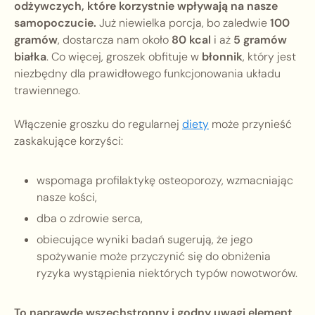
odżywczych, które korzystnie wpływają na nasze
samopoczucie.
Już niewielka porcja, bo zaledwie
100
gramów
, dostarcza nam około
80 kcal
i aż
5 gramów
białka
. Co więcej, groszek obfituje w
błonnik
, który jest
niezbędny dla prawidłowego funkcjonowania układu
trawiennego.
Włączenie groszku do regularnej
diety
może przynieść
zaskakujące korzyści:
wspomaga profilaktykę osteoporozy, wzmacniając
nasze kości,
dba o zdrowie serca,
obiecujące wyniki badań sugerują, że jego
spożywanie może przyczynić się do obniżenia
ryzyka wystąpienia niektórych typów nowotworów.
To naprawdę wszechstronny i godny uwagi element