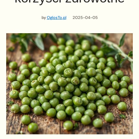
by
OglosTo.pl
2025-04-05