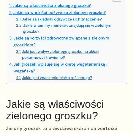
Jakie są właściwości zielonego groszku?
Jakie są wartości odżywcze zielonego groszku?
Jakie są składniki odżywcze i ich znaczenie?
Jakie witaminy i minerały znajdują się w zielonym
groszku?
Jakie są korzyści zdrowotne związane z zielonym
groszkiem?
Jaki jest wpływ zielonego groszku na układ
pokarmowy i trawienie?
Jak groszek wpisuje się w dietę wegetariańską i
wegańską?
Jakie jest znaczenie białka roślinnego?
Jakie są właściwości
zielonego groszku?
Zielony groszek to prawdziwa skarbnica wartości