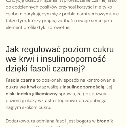
kondycję układu krążenia. Wprowadzenie czarnej fasoli
do codziennych posiłków przynosi korzyści nie tylko
osobom borykającym się z problemami sercowymi, ale
także tym, którzy pragną zadbać o swoje serce jako
element profilaktyki zdrowotnej.
Jak regulować poziom cukru
we krwi i insulinooporność
dzięki fasoli czarnej?
Fasola czarna
to doskonały sposób na kontrolowanie
cukru we krwi
oraz walkę z
insulinoopornością
. Jej
niski indeks glikemiczny
sprawia, że po spożyciu
poziom glukozy wzrasta stopniowo, co zapobiega
nagłym skokom cukru.
Dodatkowo, ta odmiana fasoli jest bogata w
błonnik