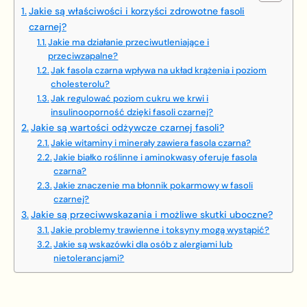
Jakie są właściwości i korzyści zdrowotne fasoli
czarnej?
Jakie ma działanie przeciwutleniające i
przeciwzapalne?
Jak fasola czarna wpływa na układ krążenia i poziom
cholesterolu?
Jak regulować poziom cukru we krwi i
insulinooporność dzięki fasoli czarnej?
Jakie są wartości odżywcze czarnej fasoli?
Jakie witaminy i minerały zawiera fasola czarna?
Jakie białko roślinne i aminokwasy oferuje fasola
czarna?
Jakie znaczenie ma błonnik pokarmowy w fasoli
czarnej?
Jakie są przeciwwskazania i możliwe skutki uboczne?
Jakie problemy trawienne i toksyny mogą wystąpić?
Jakie są wskazówki dla osób z alergiami lub
nietolerancjami?