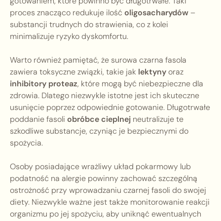
gotowaniem, które powinno być długotrwałe. Taki
proces znacząco redukuje ilość
oligosacharydów
–
substancji trudnych do strawienia, co z kolei
minimalizuje ryzyko dyskomfortu.
Warto również pamiętać, że surowa czarna fasola
zawiera toksyczne związki, takie jak
lektyny
oraz
inhibitory proteaz
, które mogą być niebezpieczne dla
zdrowia. Dlatego niezwykle istotne jest ich skuteczne
usunięcie poprzez odpowiednie gotowanie. Długotrwałe
poddanie fasoli
obróbce cieplnej
neutralizuje te
szkodliwe substancje, czyniąc je bezpiecznymi do
spożycia.
Osoby posiadające wrażliwy układ pokarmowy lub
podatność na alergie powinny zachować szczególną
ostrożność przy wprowadzaniu czarnej fasoli do swojej
diety. Niezwykle ważne jest także monitorowanie reakcji
organizmu po jej spożyciu, aby uniknąć ewentualnych