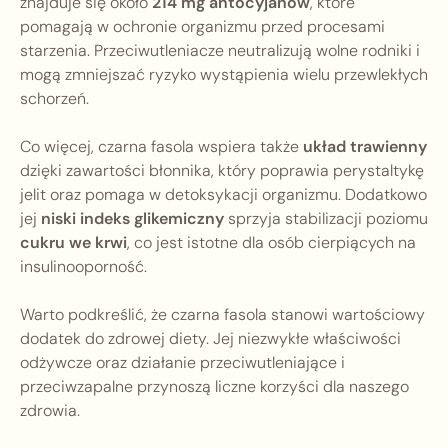
znajduje się około
214 mg antocyjanów
, które
pomagają w ochronie organizmu przed procesami
starzenia. Przeciwutleniacze neutralizują wolne rodniki i
mogą zmniejszać ryzyko wystąpienia wielu przewlekłych
schorzeń.
Co więcej, czarna fasola wspiera także
układ trawienny
dzięki zawartości błonnika, który poprawia perystaltykę
jelit oraz pomaga w detoksykacji organizmu. Dodatkowo
jej
niski indeks glikemiczny
sprzyja stabilizacji poziomu
cukru we krwi
, co jest istotne dla osób cierpiących na
insulinooporność.
Warto podkreślić, że czarna fasola stanowi wartościowy
dodatek do zdrowej diety. Jej niezwykłe właściwości
odżywcze oraz działanie przeciwutleniające i
przeciwzapalne przynoszą liczne korzyści dla naszego
zdrowia.