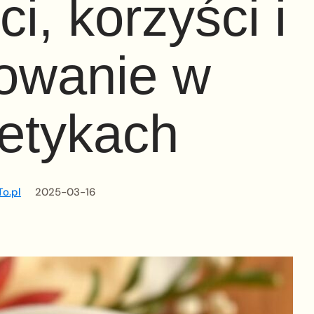
i, korzyści i
owanie w
etykach
o.pl
2025-03-16