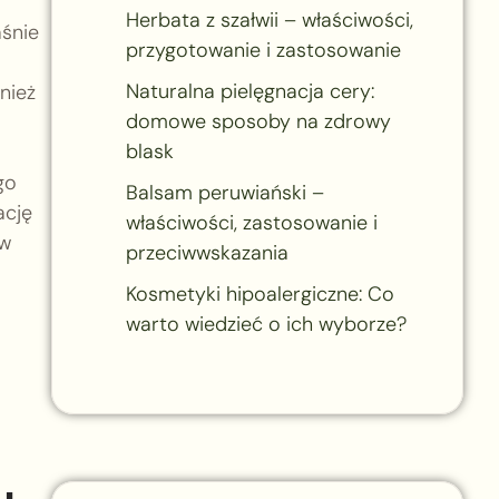
Herbata z szałwii – właściwości,
aśnie
przygotowanie i zastosowanie
Naturalna pielęgnacja cery:
wnież
domowe sposoby na zdrowy
blask
go
Balsam peruwiański –
ację
właściwości, zastosowanie i
 w
przeciwwskazania
Kosmetyki hipoalergiczne: Co
warto wiedzieć o ich wyborze?