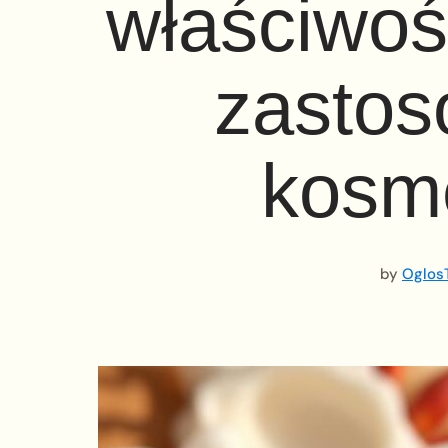
właściwośc
zastos
kosm
by
OglosT