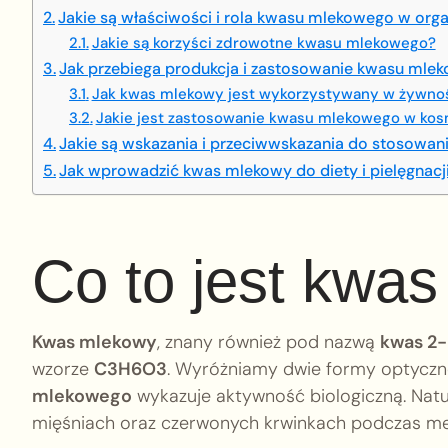
Jakie są właściwości i rola kwasu mlekowego w org
Jakie są korzyści zdrowotne kwasu mlekowego?
Jak przebiega produkcja i zastosowanie kwasu mle
Jak kwas mlekowy jest wykorzystywany w żywnośc
Jakie jest zastosowanie kwasu mlekowego w ko
Jakie są wskazania i przeciwwskazania do stosowa
Jak wprowadzić kwas mlekowy do diety i pielęgnacji
Co to jest kwa
Kwas mlekowy
, znany również pod nazwą
kwas 2
wzorze
C3H6O3
. Wyróżniamy dwie formy optyczn
mlekowego
wykazuje aktywność biologiczną. Natur
mięśniach oraz czerwonych krwinkach podczas m