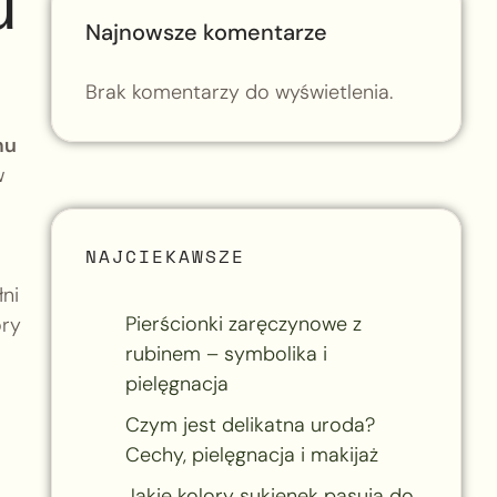
u
Najnowsze komentarze
Brak komentarzy do wyświetlenia.
mu
w
NAJCIEKAWSZE
ni
Pierścionki zaręczynowe z
ory
rubinem – symbolika i
pielęgnacja
Czym jest delikatna uroda?
Cechy, pielęgnacja i makijaż
Jakie kolory sukienek pasują do