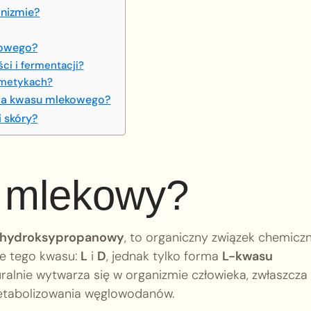
anizmie?
kowego?
i i fermentacji?
smetykach?
nia kwasu mlekowego?
 skóry?
s mlekowy?
-hydroksypropanowy
, to organiczny związek chemicz
e tego kwasu:
L
i
D
, jednak tylko forma
L-kwasu
alnie wytwarza się w organizmie człowieka, zwłaszcza
etabolizowania węglowodanów.