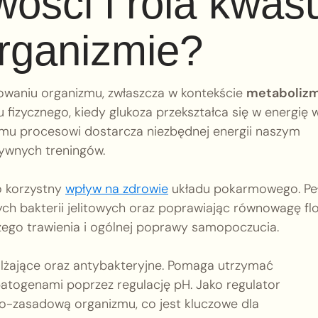
wości i rola kwas
rganizmie?
owaniu organizmu, zwłaszcza w kontekście
metaboliz
 fizycznego, kiedy glukoza przekształca się w energię 
emu procesowi dostarcza niezbędnej energii naszym
sywnych treningów.
o korzystny
wpływ na zdrowie
układu pokarmowego. Peł
ych bakterii jelitowych oraz poprawiając równowagę fl
pszego trawienia i ogólnej poprawy samopoczucia.
lżające oraz antybakteryjne. Pomaga utrzymać
patogenami poprzez regulację pH. Jako regulator
-zasadową organizmu, co jest kluczowe dla