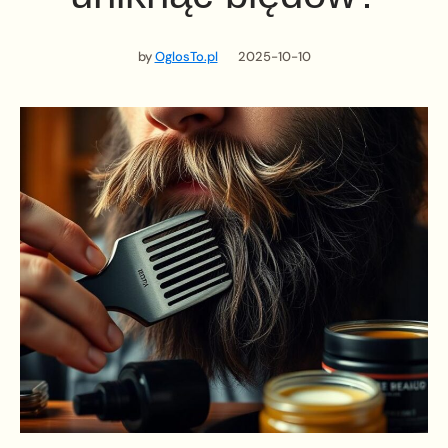
by
OglosTo.pl
2025-10-10