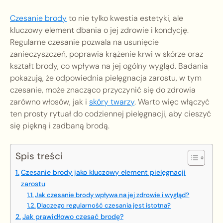
Czesanie brody
to nie tylko kwestia estetyki, ale
kluczowy element dbania o jej zdrowie i kondycję.
Regularne czesanie pozwala na usunięcie
zanieczyszczeń, poprawia krążenie krwi w skórze oraz
kształt brody, co wpływa na jej ogólny wygląd. Badania
pokazują, że odpowiednia pielęgnacja zarostu, w tym
czesanie, może znacząco przyczynić się do zdrowia
zarówno włosów, jak i
skóry twarzy
. Warto więc włączyć
ten prosty rytuał do codziennej pielęgnacji, aby cieszyć
się piękną i zadbaną brodą.
Spis treści
Czesanie brody jako kluczowy element pielęgnacji
zarostu
Jak czesanie brody wpływa na jej zdrowie i wygląd?
Dlaczego regularność czesania jest istotna?
Jak prawidłowo czesać brodę?