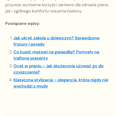
przynosi wymierne korzyści zarówno dla zdrowia piersi,
jak i ogólnego komfortu noszenia bielizny.
Powiązane wpisy:
Jak ukryć zakola u dziewczyn? Sprawdzone
fryzury i porady
Co kupić mężowi na gwiazdkę? Pomysły na
trafione prezenty
Ocet w praniu – jak skutecznie używać go do
czyszczenia?
Klasyczna stylizacja – elegancja, która nigdy nie
wychodzi z mody