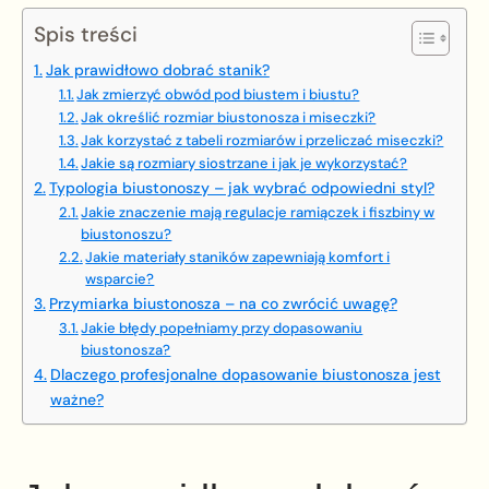
Spis treści
Jak prawidłowo dobrać stanik?
Jak zmierzyć obwód pod biustem i biustu?
Jak określić rozmiar biustonosza i miseczki?
Jak korzystać z tabeli rozmiarów i przeliczać miseczki?
Jakie są rozmiary siostrzane i jak je wykorzystać?
Typologia biustonoszy – jak wybrać odpowiedni styl?
Jakie znaczenie mają regulacje ramiączek i fiszbiny w
biustonoszu?
Jakie materiały staników zapewniają komfort i
wsparcie?
Przymiarka biustonosza – na co zwrócić uwagę?
Jakie błędy popełniamy przy dopasowaniu
biustonosza?
Dlaczego profesjonalne dopasowanie biustonosza jest
ważne?