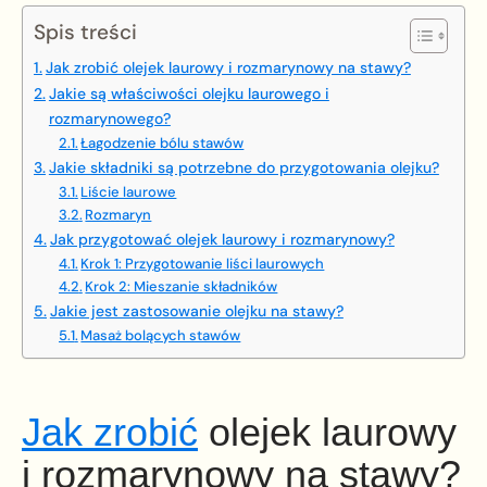
Spis treści
Jak zrobić olejek laurowy i rozmarynowy na stawy?
Jakie są właściwości olejku laurowego i
rozmarynowego?
Łagodzenie bólu stawów
Jakie składniki są potrzebne do przygotowania olejku?
Liście laurowe
Rozmaryn
Jak przygotować olejek laurowy i rozmarynowy?
Krok 1: Przygotowanie liści laurowych
Krok 2: Mieszanie składników
Jakie jest zastosowanie olejku na stawy?
Masaż bolących stawów
Jak zrobić
olejek laurowy
i rozmarynowy na stawy?