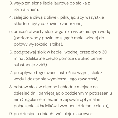
wsyp zmielone liście laurowe do słoika z
rozmarynem,
zalej zioła oliwą z oliwek, pilnując, aby wszystkie
składniki były całkowicie zanurzone,
umieść otwarty słoik w garnku wypełnionym wodą
(poziom wody powinien sięgać mniej więcej do
połowy wysokości słoika),
podgrzewaj słoik w kąpieli wodnej przez około 30
minut (delikatne ciepło pomoże uwolnić cenne
substancje z ziół),
po upływie tego czasu, ostrożnie wyjmij słoik z
wody i dokładnie wymieszaj jego zawartość,
odstaw słoik w ciemne i chłodne miejsce na
dziesięć dni, pamiętając o codziennym potrząsaniu
nim (regularne mieszanie zapewni optymalne
połączenie składników i wzmocni działanie olejku),
po dziesięciu dniach twój olejek laurowo-