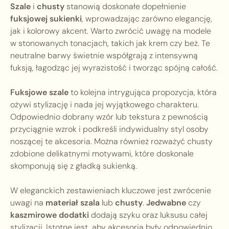
Szale
i
chusty
stanowią doskonałe dopełnienie
fuksjowej sukienki
, wprowadzając zarówno elegancję,
jak i kolorowy akcent. Warto zwrócić uwagę na modele
w stonowanych tonacjach, takich jak krem czy beż. Te
neutralne barwy świetnie współgrają z intensywną
fuksją, łagodząc jej wyrazistość i tworząc spójną całość.
Fuksjowe szale
to kolejna intrygująca propozycja, która
ożywi stylizację i nada jej wyjątkowego charakteru.
Odpowiednio dobrany wzór lub tekstura z pewnością
przyciągnie wzrok i podkreśli indywidualny styl osoby
noszącej te akcesoria. Można również rozważyć chusty
zdobione delikatnymi motywami, które doskonale
skomponują się z gładką sukienką.
W eleganckich zestawieniach kluczowe jest zwrócenie
uwagi na
materiał szala
lub
chusty
.
Jedwabne
czy
kaszmirowe dodatki
dodają szyku oraz luksusu całej
stylizacji. Istotne jest, aby akcesoria były odpowiednio