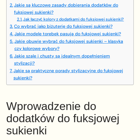
Jakie są kluczowe zasady dobierania dodatków do
fuksjowej sukienki?
Jak łączyć kolory z dodatkami do fuksjowej sukienki?
Co wybrać jako biżuterię do fuksjowej sukienki?
Jakie modele torebek pasują do fuksjowej sukienki?
Jakie obuwie wybrać do fuksjowej sukienki – klasyka
czy kolorowe wybory?
Jakie szale i chusty są idealnym dopełnieniem
stylizacji?
Jakie są praktyczne porady stylizacyjne do fuksjowej
sukienki?
Wprowadzenie do
dodatków do fuksjowej
sukienki