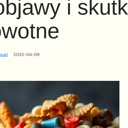
objawy i skutk
owotne
o.pl
2025-04-09