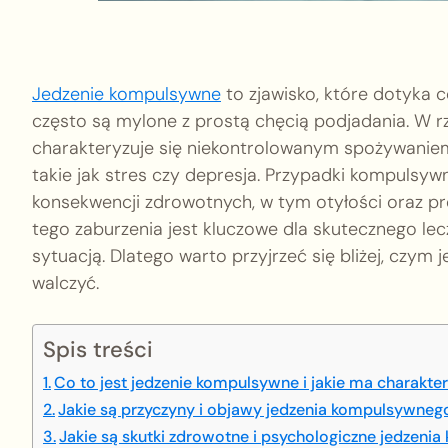
Jedzenie kompulsywne
to zjawisko, które dotyka c
często są mylone z prostą chęcią podjadania. W r
charakteryzuje się niekontrolowanym spożywaniem 
takie jak stres czy depresja. Przypadki kompuls
konsekwencji zdrowotnych, w tym otyłości oraz p
tego zaburzenia jest kluczowe dla skutecznego lec
sytuacją. Dlatego warto przyjrzeć się bliżej, czym
walczyć.
Spis treści
Co to jest jedzenie kompulsywne i jakie ma charakter
Jakie są przyczyny i objawy jedzenia kompulsywneg
Jakie są skutki zdrowotne i psychologiczne jedzen