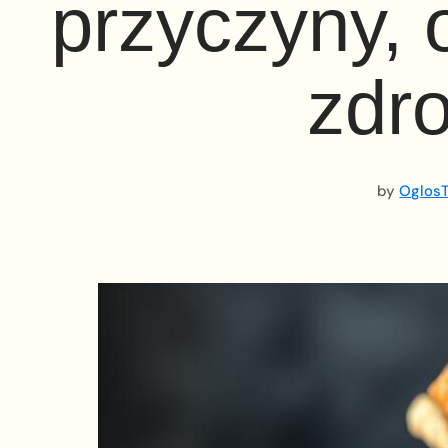
przyczyny, 
zdr
by
OglosT