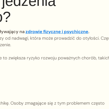
 jedzenia
o?
ływający na
zdrowie fizyczne i psychiczne
.
zy od nadwagi, która może prowadzić do otyłości. Czę
zenie.
ie to zwiększa ryzyko rozwoju poważnych chorób, takic
hikę. Osoby zmagające się z tym problemem często