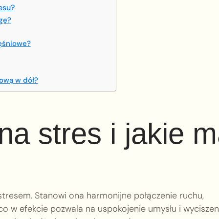
resu?
gę?
ięśniowe?
łową w dół?
na stres i jakie 
stresem. Stanowi ona harmonijne połączenie ruchu,
 co w efekcie pozwala na uspokojenie umysłu i wyciszen