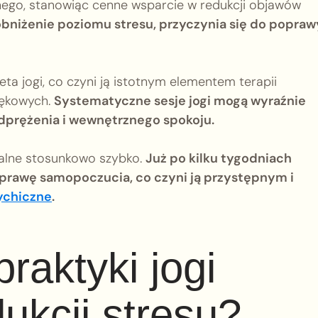
znego, stanowiąc cenne wsparcie w redukcji objawów
 obniżenie poziomu stresu, przyczynia się do popraw
ta jogi, co czyni ją istotnym elementem terapii
lękowych.
Systematyczne sesje jogi mogą wyraźnie
dprężenia i wewnętrznego spokoju.
ażalne stosunkowo szybko.
Już po kilku tygodniach
rawę samopoczucia, co czyni ją przystępnym i
ychiczne
.
praktyki jogi
ukcji stresu?