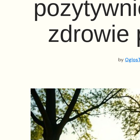
pozytywni
zdrowie 
by
OglosT