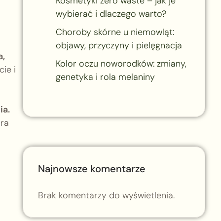
Kosmetyki zero waste – jak je
wybierać i dlaczego warto?
Choroby skórne u niemowląt:
objawy, przyczyny i pielęgnacja
a,
Kolor oczu noworodków: zmiany,
ie i
genetyka i rola melaniny
ia.
óra
Najnowsze komentarze
Brak komentarzy do wyświetlenia.