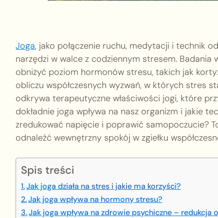
Joga
, jako połączenie ruchu, medytacji i technik 
narzędzi w walce z codziennym stresem. Badania w
obniżyć poziom hormonów stresu, takich jak kortyzo
obliczu współczesnych wyzwań, w których stres st
odkrywa terapeutyczne właściwości jogi, które pr
dokładnie joga wpływa na nasz organizm i jakie te
zredukować napięcie i poprawić samopoczucie? To 
odnaleźć wewnętrzny spokój w zgiełku współczesn
Spis treści
Jak joga działa na stres i jakie ma korzyści?
Jak joga wpływa na hormony stresu?
Jak joga wpływa na zdrowie psychiczne – redukcja o