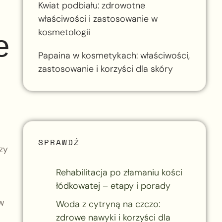
Kwiat podbiału: zdrowotne
właściwości i zastosowanie w
kosmetologii
e
Papaina w kosmetykach: właściwości,
zastosowanie i korzyści dla skóry
SPRAWDŹ
zy
Rehabilitacja po złamaniu kości
łódkowatej – etapy i porady
w
Woda z cytryną na czczo:
zdrowe nawyki i korzyści dla