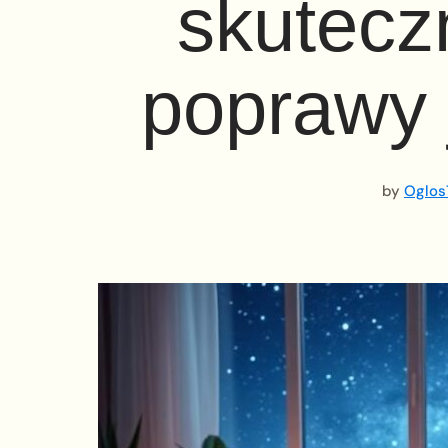
skutecz
poprawy 
by
Oglos