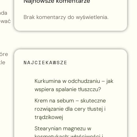
Najnowsze komentarze
ada
Brak komentarzy do wyświetlenia.
tować
tóre
NAJCIEKAWSZE
kle
Kurkumina w odchudzaniu – jak
wspiera spalanie tłuszczu?
Krem na sebum – skuteczne
rozwiązanie dla cery tłustej i
trądzikowej
Stearynian magnezu w
kosmetykach: właściwości i