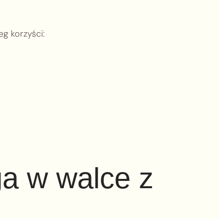
g korzyści:
a w walce z