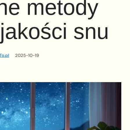
ne metody
jakości snu
To.pl
2025-10-19