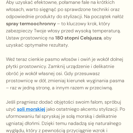
Aby uzyskać efektowne, połamane fale na krótkich
włosach, warto sięgnąć po sprawdzone techniki oraz
odpowiednie produkty do stylizacji. Na początek nałóż
spray termoochronny
– to kluczowy krok, który
zabezpieczy Twoje włosy przed wysoką temperaturą.
Ustaw prostownicę na
180 stopni Celsjusza
, aby
uzyskać optymalne rezultaty.
Weź teraz cienkie pasmo włosów i owiń je wokół dolnej
płytki prostownicy. Zamknij urządzenie i delikatnie
obróć je wokół własnej osi. Gdy przesuwasz
prostownicę w dół, zmieniaj kierunek wyginania pasma
– raz w jedną stronę, a innym razem w przeciwną.
Jeśli pragniesz dodać objętości swoim falom, spróbuj
użyć
soli morskiej
jako ostatniego akcentu stylizacji. Po
uformowaniu fal spryskaj je solą morską i delikatnie
ugniataj dłońmi. Dzięki temu nadadzą się naturalnego
wyglądu, który z pewnością przyciągnie wzrok i