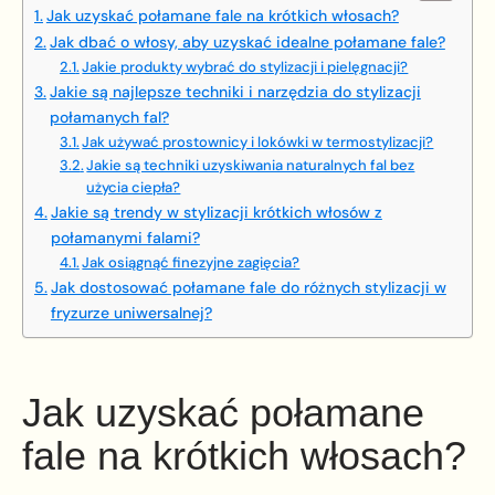
Jak uzyskać połamane fale na krótkich włosach?
Jak dbać o włosy, aby uzyskać idealne połamane fale?
Jakie produkty wybrać do stylizacji i pielęgnacji?
Jakie są najlepsze techniki i narzędzia do stylizacji
połamanych fal?
Jak używać prostownicy i lokówki w termostylizacji?
Jakie są techniki uzyskiwania naturalnych fal bez
użycia ciepła?
Jakie są trendy w stylizacji krótkich włosów z
połamanymi falami?
Jak osiągnąć finezyjne zagięcia?
Jak dostosować połamane fale do różnych stylizacji w
fryzurze uniwersalnej?
Jak uzyskać połamane
fale na krótkich włosach?