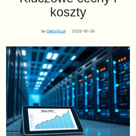
koszty
by
OglosTo.pl
2025-10-26