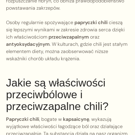
rozpuszczanie fibryn, co obniża prawdopodobieństwo
powstawania zakrzepów.
Osoby regularnie spożywające
papryczki chili
cieszą
się lepszymi wynikami w zakresie zdrowia serca dzięki
ich właściwościom
przeciwzapalnym
oraz
antyoksydacyjnym
. W kulturach, gdzie chili jest stałym
elementem diety, można zaobserwować niższe
wskaźniki chorób układu krążenia.
Jakie są właściwości
przeciwbólowe i
przeciwzapalne chili?
Papryczki chili
, bogate w
kapsaicynę
, wykazują
wyjątkowe właściwości łagodzące ból oraz działające
przeciwzapalnie. Ta substancja działa na nasz organizm,