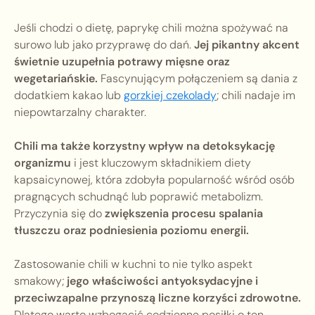
Jeśli chodzi o dietę, paprykę chili można spożywać na
surowo lub jako przyprawę do dań.
Jej pikantny akcent
świetnie uzupełnia potrawy mięsne oraz
wegetariańskie.
Fascynującym połączeniem są dania z
dodatkiem kakao lub
gorzkiej czekolady
; chili nadaje im
niepowtarzalny charakter.
Chili ma także korzystny wpływ na detoksykację
organizmu
i jest kluczowym składnikiem diety
kapsaicynowej, która zdobyła popularność wśród osób
pragnących schudnąć lub poprawić metabolizm.
Przyczynia się do
zwiększenia procesu spalania
tłuszczu oraz podniesienia poziomu energii.
Zastosowanie chili w kuchni to nie tylko aspekt
smakowy;
jego właściwości antyoksydacyjne i
przeciwzapalne przynoszą liczne korzyści zdrowotne.
Dlatego warto wzbogacić codzienne posiłki o ten