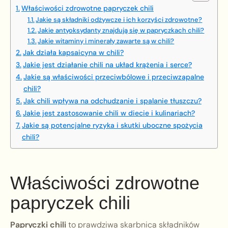
Właściwości zdrowotne papryczek chili
Jakie są składniki odżywcze i ich korzyści zdrowotne?
Jakie antyoksydanty znajdują się w papryczkach chili?
Jakie witaminy i minerały zawarte są w chili?
Jak działa kapsaicyna w chili?
Jakie jest działanie chili na układ krążenia i serce?
Jakie są właściwości przeciwbólowe i przeciwzapalne
chili?
Jak chili wpływa na odchudzanie i spalanie tłuszczu?
Jakie jest zastosowanie chili w diecie i kulinariach?
Jakie są potencjalne ryzyka i skutki uboczne spożycia
chili?
Właściwości zdrowotne
papryczek chili
Papryczki chili
to prawdziwa skarbnica składników