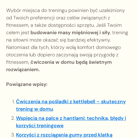
Wybór miejsca do treningu powinien być uzależniony
od Twoich preferencji oraz celów związanych z
fitnessem, a także dostępności sprzętu. Jeśli Twoim
celem jest
budowanie masy mięśniowej i siły
, trening
na siłowni może okazać się bardziej efektywny.
Natomiast dla tych, którzy wolą komfort domowego
otoczenia lub dopiero zaczynają swoją przygodę z
fitnessem,
ćwiczenia w domu będą świetnym
rozwiązaniem.
Powiązane wpisy:
Ćwiczenia na pośladki z kettlebell – skuteczny
trening w domu
Wspięcia na palce z hantlami: technika, błędy i
korzyści treningowe
Korzyści z rozciągania gumy przed klatką