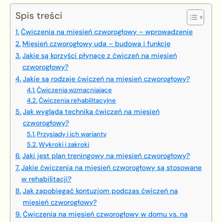
Spis treści
Ćwiczenia na mięsień czworogłowy – wprowadzenie
Mięsień czworogłowy uda – budowa i funkcje
Jakie są korzyści płynące z ćwiczeń na mięsień
czworogłowy?
Jakie są rodzaje ćwiczeń na mięsień czworogłowy?
Ćwiczenia wzmacniające
Ćwiczenia rehabilitacyjne
Jak wygląda technika ćwiczeń na mięsień
czworogłowy?
Przysiady i ich warianty
Wykroki i zakroki
Jaki jest plan treningowy na mięsień czworogłowy?
Jakie ćwiczenia na mięsień czworogłowy są stosowane
w rehabilitacji?
Jak zapobiegać kontuzjom podczas ćwiczeń na
mięsień czworogłowy?
Ćwiczenia na mięsień czworogłowy w domu vs. na