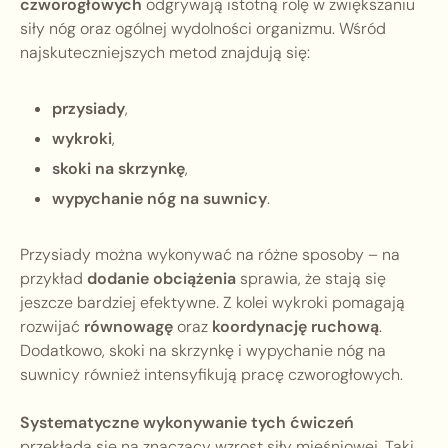
czworogłowych
odgrywają istotną rolę w zwiększaniu
siły nóg oraz ogólnej wydolności organizmu. Wśród
najskuteczniejszych metod znajdują się:
przysiady
,
wykroki
,
skoki na skrzynkę
,
wypychanie nóg na suwnicy
.
Przysiady można wykonywać na różne sposoby – na
przykład
dodanie obciążenia
sprawia, że stają się
jeszcze bardziej efektywne. Z kolei wykroki pomagają
rozwijać
równowagę
oraz
koordynację ruchową
.
Dodatkowo, skoki na skrzynkę i wypychanie nóg na
suwnicy również intensyfikują pracę czworogłowych.
Systematyczne wykonywanie tych ćwiczeń
przekłada się na znaczący wzrost siły mięśniowej. Taki