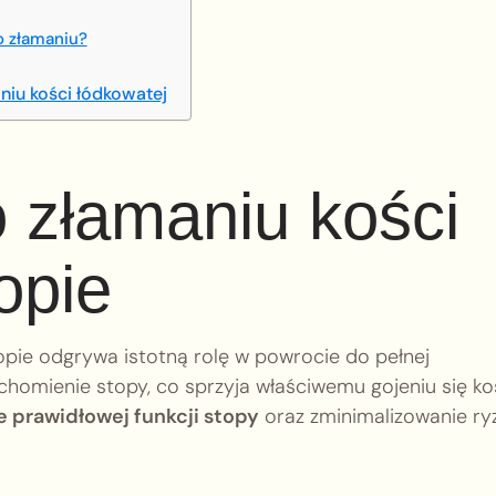
o złamaniu?
aniu kości łódkowatej
o złamaniu kości
opie
pie odgrywa istotną rolę w powrocie do pełnej
chomienie stopy, co sprzyja właściwemu gojeniu się koś
 prawidłowej funkcji stopy
oraz zminimalizowanie ry