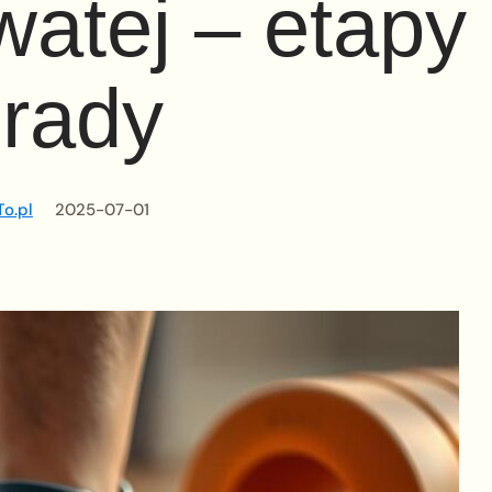
watej – etapy 
rady
o.pl
2025-07-01