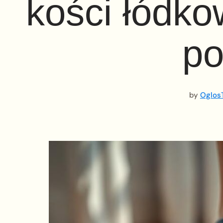
kości łódko
po
by
OglosT