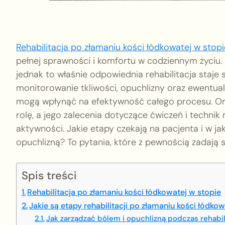
Rehabilitacja po złamaniu kości łódkowatej w stopi
pełnej sprawności i komfortu w codziennym życiu. P
jednak to właśnie odpowiednia rehabilitacja staj
monitorowanie tkliwości, opuchlizny oraz ewentual
mogą wpłynąć na efektywność całego procesu. Orto
rolę, a jego zalecenia dotyczące ćwiczeń i techni
aktywności. Jakie etapy czekają na pacjenta i w 
opuchlizną? To pytania, które z pewnością zadają
Spis treści
Rehabilitacja po złamaniu kości łódkowatej w stopie
Jakie są etapy rehabilitacji po złamaniu kości łódkow
Jak zarządzać bólem i opuchlizną podczas rehabili