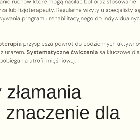
kanie ruchów, które mogą nasilać ból oraz stosowanie
a lub fizjoterapeuty. Regularne wizyty u specjalisty s
ywania programu rehabilitacyjnego do indywidualnyc
oterapia
przyspiesza powrót do codziennych aktywnoś
 z urazem.
Systematyczne ćwiczenia
są kluczowe dla
pobiegania atrofii mięśniowej.
y złamania
h znaczenie dla