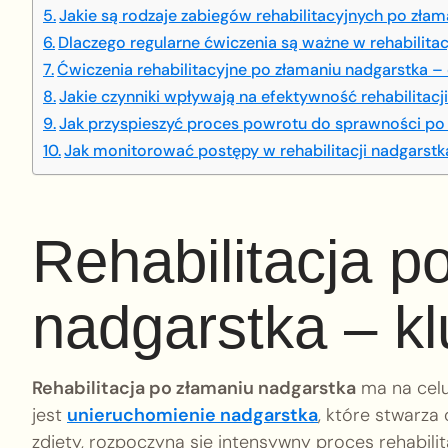
Jakie są rodzaje zabiegów rehabilitacyjnych po zła
Dlaczego regularne ćwiczenia są ważne w rehabilitac
Ćwiczenia rehabilitacyjne po złamaniu nadgarstka –
Jakie czynniki wpływają na efektywność rehabilitacj
Jak przyspieszyć proces powrotu do sprawności po
Jak monitorować postępy w rehabilitacji nadgarstk
Rehabilitacja p
nadgarstka – k
Rehabilitacja po złamaniu nadgarstka
ma na celu
jest
unieruchomienie nadgarstka
, które stwarza
zdjęty, rozpoczyna się intensywny proces rehabilit