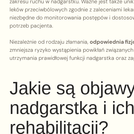
zakresu ruchu w nadgarstku. Ważne jest także uni
leków przeciwbólowych zgodnie z zaleceniami lekarz
niezbędne do monitorowania postępów i dostosow
potrzeb pacjenta.
Niezależnie od rodzaju złamania,
odpowiednia fizj
zmniejsza ryzyko wystąpienia powikłań związanych
utrzymania prawidłowej funkcji nadgarstka oraz za
Jakie są objaw
nadgarstka i ic
rehabilitacji?