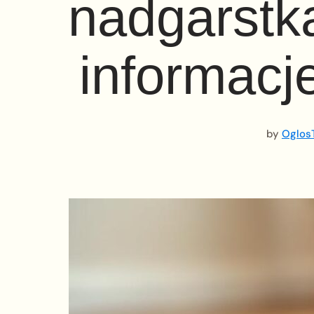
nadgarstk
informacj
by
OglosT