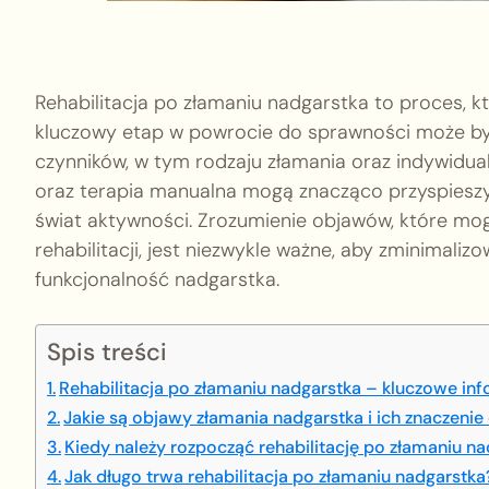
Rehabilitacja po złamaniu nadgarstka to proces, k
kluczowy etap w powrocie do sprawności może być 
czynników, w tym rodzaju złamania oraz indywidua
oraz terapia manualna mogą znacząco przyspiesz
świat aktywności. Zrozumienie objawów, które mog
rehabilitacji, jest niezwykle ważne, aby zminimaliz
funkcjonalność nadgarstka.
Spis treści
Rehabilitacja po złamaniu nadgarstka – kluczowe in
Jakie są objawy złamania nadgarstka i ich znaczenie d
Kiedy należy rozpocząć rehabilitację po złamaniu n
Jak długo trwa rehabilitacja po złamaniu nadgarstka