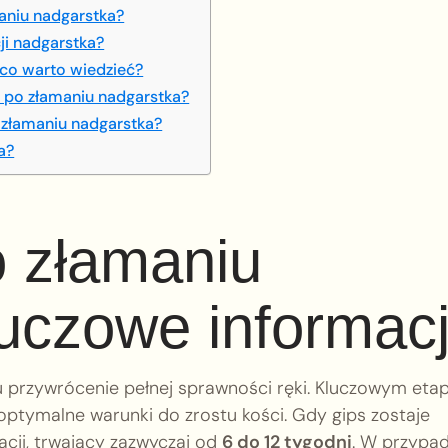
maniu nadgarstka?
ji nadgarstka?
 co warto wiedzieć?
i po złamaniu nadgarstka?
 złamaniu nadgarstka?
a?
o złamaniu
luczowe informac
 przywrócenie pełnej sprawności ręki. Kluczowym et
 optymalne warunki do zrostu kości. Gdy gips zostaje
acji, trwający zazwyczaj od
6 do 12 tygodni
. W przypa