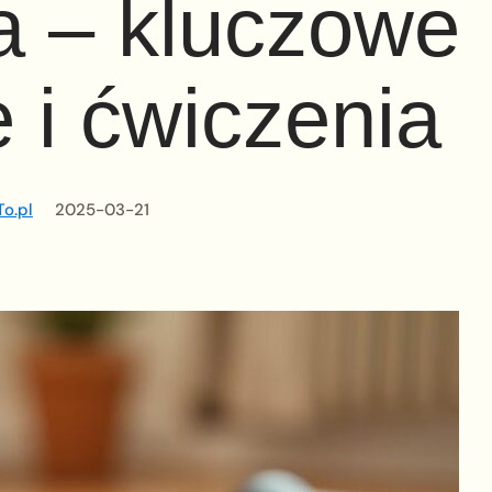
a – kluczowe
e i ćwiczenia
o.pl
2025-03-21