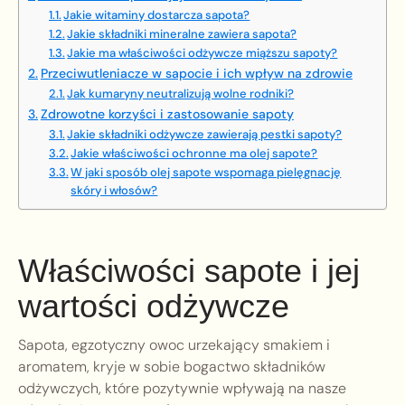
Jakie witaminy dostarcza sapota?
Jakie składniki mineralne zawiera sapota?
Jakie ma właściwości odżywcze miąższu sapoty?
Przeciwutleniacze w sapocie i ich wpływ na zdrowie
Jak kumaryny neutralizują wolne rodniki?
Zdrowotne korzyści i zastosowanie sapoty
Jakie składniki odżywcze zawierają pestki sapoty?
Jakie właściwości ochronne ma olej sapote?
W jaki sposób olej sapote wspomaga pielęgnację
skóry i włosów?
Właściwości sapote i jej
wartości odżywcze
Sapota, egzotyczny owoc urzekający smakiem i
aromatem, kryje w sobie bogactwo składników
odżywczych, które pozytywnie wpływają na nasze