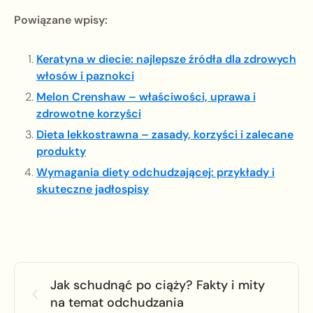
Powiązane wpisy:
Keratyna w diecie: najlepsze źródła dla zdrowych
włosów i paznokci
Melon Crenshaw – właściwości, uprawa i
zdrowotne korzyści
Dieta lekkostrawna – zasady, korzyści i zalecane
produkty
Wymagania diety odchudzającej: przykłady i
skuteczne jadłospisy
Jak schudnąć po ciąży? Fakty i mity
na temat odchudzania