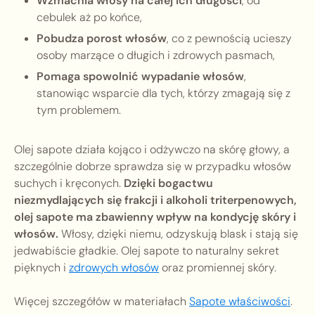
Wzmacnia włosy na całej ich długości
, od
cebulek aż po końce,
Pobudza porost włosów
, co z pewnością ucieszy
osoby marzące o długich i zdrowych pasmach,
Pomaga spowolnić wypadanie włosów
,
stanowiąc wsparcie dla tych, którzy zmagają się z
tym problemem.
Olej sapote działa kojąco i odżywczo na skórę głowy, a
szczególnie dobrze sprawdza się w przypadku włosów
suchych i kręconych.
Dzięki bogactwu
niezmydlających się frakcji i alkoholi triterpenowych,
olej sapote ma zbawienny wpływ na kondycję skóry i
włosów.
Włosy, dzięki niemu, odzyskują blask i stają się
jedwabiście gładkie. Olej sapote to naturalny sekret
pięknych i
zdrowych włosów
oraz promiennej skóry.
Więcej szczegółów w materiałach
Sapote właściwości
.