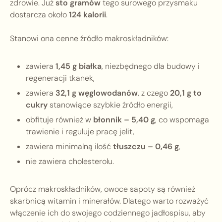
zdrowie. Już
sto gramów
tego surowego przysmaku
dostarcza około
124 kalorii
.
Stanowi ona cenne źródło makroskładników:
zawiera
1,45 g białka
, niezbędnego dla budowy i
regeneracji tkanek,
zawiera
32,1 g węglowodanów
, z czego
20,1 g to
cukry
stanowiące szybkie źródło energii,
obfituje również w
błonnik – 5,40 g
, co wspomaga
trawienie i reguluje pracę jelit,
zawiera minimalną ilość
tłuszczu – 0,46 g
,
nie zawiera cholesterolu.
Oprócz makroskładników, owoce sapoty są również
skarbnicą witamin i minerałów. Dlatego warto rozważyć
włączenie ich do swojego codziennego jadłospisu, aby