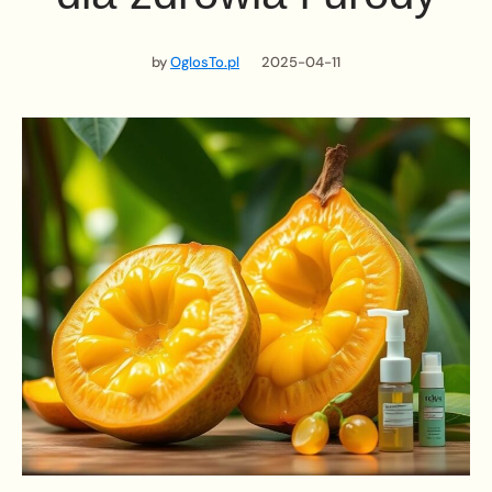
by
OglosTo.pl
2025-04-11