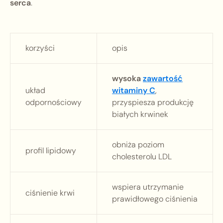
serca
.
korzyści
opis
wysoka
zawartość
układ
witaminy C
,
odpornościowy
przyspiesza produkcję
białych krwinek
obniża poziom
profil lipidowy
cholesterolu LDL
wspiera utrzymanie
ciśnienie krwi
prawidłowego ciśnienia