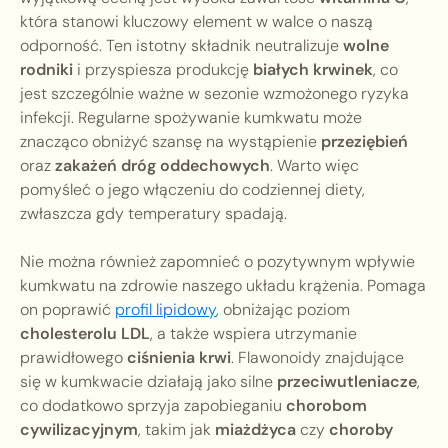
która stanowi kluczowy element w walce o naszą
odporność. Ten istotny składnik neutralizuje
wolne
rodniki
i przyspiesza produkcję
białych krwinek
, co
jest szczególnie ważne w sezonie wzmożonego ryzyka
infekcji. Regularne spożywanie kumkwatu może
znacząco obniżyć szansę na wystąpienie
przeziębień
oraz
zakażeń dróg oddechowych
. Warto więc
pomyśleć o jego włączeniu do codziennej diety,
zwłaszcza gdy temperatury spadają.
Nie można również zapomnieć o pozytywnym wpływie
kumkwatu na zdrowie naszego układu krążenia. Pomaga
on poprawić
profil lipidowy
, obniżając poziom
cholesterolu LDL
, a także wspiera utrzymanie
prawidłowego
ciśnienia krwi
. Flawonoidy znajdujące
się w kumkwacie działają jako silne
przeciwutleniacze
,
co dodatkowo sprzyja zapobieganiu
chorobom
cywilizacyjnym
, takim jak
miażdżyca
czy
choroby