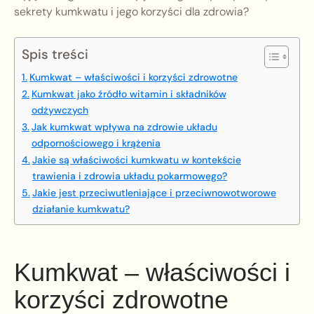
sekrety kumkwatu i jego korzyści dla zdrowia?
Spis treści
Kumkwat – właściwości i korzyści zdrowotne
Kumkwat jako źródło witamin i składników
odżywczych
Jak kumkwat wpływa na zdrowie układu
odpornościowego i krążenia
Jakie są właściwości kumkwatu w kontekście
trawienia i zdrowia układu pokarmowego?
Jakie jest przeciwutleniające i przeciwnowotworowe
działanie kumkwatu?
Kumkwat – właściwości i
korzyści zdrowotne