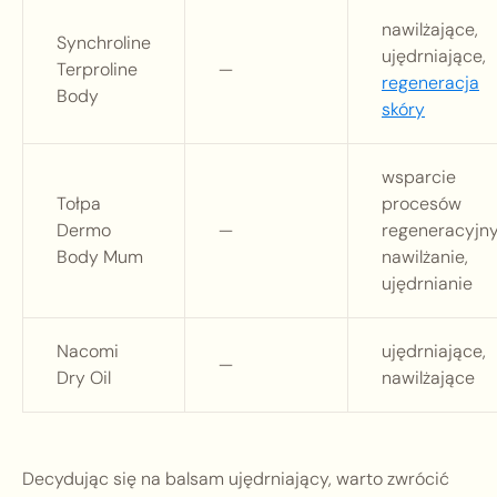
nawilżające,
Synchroline
ujędrniające,
Terproline
—
regeneracja
Body
skóry
wsparcie
Tołpa
procesów
Dermo
—
regeneracyjny
Body Mum
nawilżanie,
ujędrnianie
Nacomi
ujędrniające,
—
Dry Oil
nawilżające
Decydując się na balsam ujędrniający, warto zwrócić