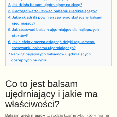
Jak działa balsam ujędrniający na skórę?
Dlaczego warto używać balsamu ujędrniającego?
Jakie składniki powinien zawierać skuteczny balsam
ujędrniający?
Jak stosować balsam ujędrniający dla najlepszych
efektów?
Jakie efekty można osiągnąć dzięki regularnemu
stosowaniu balsamu ujędrniającego?
Ranking najlepszych balsamów ujędrniających
dostępnych na rynku
Co to jest balsam
ujędrniający i jakie ma
właściwości?
Balsam ujędrniający
to rodzaj kosmetyku, który ma na