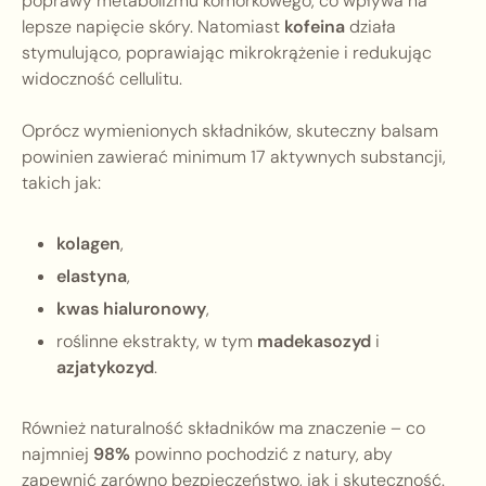
poprawy metabolizmu komórkowego, co wpływa na
lepsze napięcie skóry. Natomiast
kofeina
działa
stymulująco, poprawiając mikrokrążenie i redukując
widoczność cellulitu.
Oprócz wymienionych składników, skuteczny balsam
powinien zawierać minimum 17 aktywnych substancji,
takich jak:
kolagen
,
elastyna
,
kwas hialuronowy
,
roślinne ekstrakty, w tym
madekasozyd
i
azjatykozyd
.
Również naturalność składników ma znaczenie – co
najmniej
98%
powinno pochodzić z natury, aby
zapewnić zarówno bezpieczeństwo, jak i skuteczność.