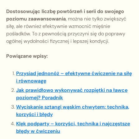
Dostosowując liczbę powtórzeń i serii do swojego
poziomu zaawansowania
, można nie tylko zwiększyć
siłę, ale również efektywnie wzmocnić mięśnie
pośladków. To z pewnością przyczyni się do poprawy
ogólnej wydolności fizycznej i lepszej kondycji.
Powiązane wpisy:
Przysiad jednonóż – efektywne ćwiczenie na siłę
i równowagę
Jak prawidłowo wykonywać rozpiętki na ławce
poziomej? Poradnik
Wyciskanie sztangi wąskim chwytem: technika,
korzyści i błędy
Klęk podparty – korzyści, technika i najczęstsze
błędy w ćwiczeniu