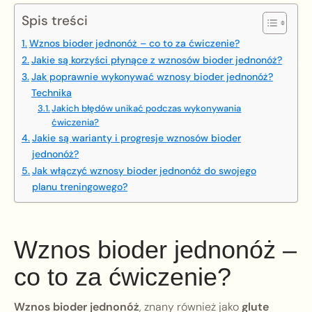
Spis treści
Wznos bioder jednonóż – co to za ćwiczenie?
Jakie są korzyści płynące z wznosów bioder jednonóż?
Jak poprawnie wykonywać wznosy bioder jednonóż?
Technika
Jakich błędów unikać podczas wykonywania
ćwiczenia?
Jakie są warianty i progresje wznosów bioder
jednonóż?
Jak włączyć wznosy bioder jednonóż do swojego
planu treningowego?
Wznos bioder jednonóż –
co to za ćwiczenie?
Wznos bioder jednonóż
, znany również jako
glute