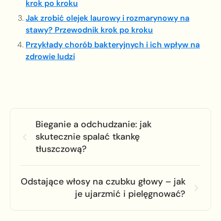
krok po kroku
Jak zrobić olejek laurowy i rozmarynowy na
stawy? Przewodnik krok po kroku
Przykłady chorób bakteryjnych i ich wpływ na
zdrowie ludzi
Bieganie a odchudzanie: jak
skutecznie spalać tkankę
tłuszczową?
Odstające włosy na czubku głowy – jak
je ujarzmić i pielęgnować?