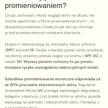
promieniowaniem?
Chcąc zachować młody wygląd skóry na dłużej, nie
można zapominać o filtrze przeciwsłonecznym – to
absolutna podstawa. Działa on jak tarcza, chroniąc
przed przedwczesnymi oznakami starzenia.
Eksperci rekomendują, by minimalny faktor ochrony
(
SPF
) wynosił
15
. Osoby o bardzo jasnej cerze, wrażliwej
na słońce, powinny jednak sięgać po kremy z
SPF 30
, a
nawet
50
.
Wyższy poziom ochrony to po prostu
mniejsze ryzyko wystąpienia niekorzystnych zmian.
Szkodliwe promieniowanie słoneczne odpowiada za
aż 80% procesów starzeniowych skóry.
Regularne
stosowanie filtrów
UV
pomaga zapobiegać degradacji
kolagenu i elastyny, czyli białek, które w istotny sposób
wpływają na jędrność i elastyczność skóry. Pamiętaj o
tym każdego dnia!