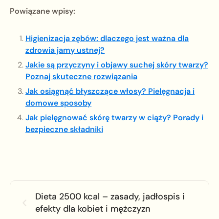
Powiązane wpisy:
Higienizacja zębów: dlaczego jest ważna dla
zdrowia jamy ustnej?
Jakie są przyczyny i objawy suchej skóry twarzy?
Poznaj skuteczne rozwiązania
Jak osiągnąć błyszczące włosy? Pielęgnacja i
domowe sposoby
Jak pielęgnować skórę twarzy w ciąży? Porady i
bezpieczne składniki
Dieta 2500 kcal – zasady, jadłospis i
efekty dla kobiet i mężczyzn