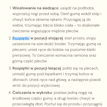
Wiosłowanie na siedząco
: usiądź na podłodze,
wyprostuj nogi przed sobą. Owiń gumę wokół stóp i
chwyć końce obiema rękami. Przyciągaj ją do
siebie, trzymając łokcie blisko ciała – to doskonałe
ćwiczenie angażujące mięśnie pleców.
Rozpiętki
w pozycji stojącej
: stań prosto, stopy
ustawione na szerokość bioder. Trzymając gumę za
plecami, unieś ręce do boków na poziomie klatki
piersiowej. To ćwiczenie wzmacnia ramiona oraz
górną część pleców.
Rozpiętki w pozycji leżącej
: połóż się na plecach,
umieść gumę pod łopatkami i trzymaj końce w
dłoniach. Unieś ręce nad głowę, a następnie powoli
wróć do pozycji wyjściowej.
Ćwiczenia w wykroku
: postaw jedną nogę na
środkowej części gumy, a drugi koniec chwyć w
przeciwległą dłoń. Pochyl się do przodu i przyciągnij