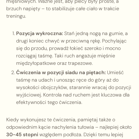
mięśniowych. Ważne jest, aby plecy były proste, a
brzuch napięty – to stabilizuje całe ciało w trakcie
treningu.
Pozycja wykroczna:
Stań jedną nogą na gumie, a
drugi koniec chwyć w przeciwną rękę. Pochylając
się do przodu, prowadź łokieć szeroko i mocno
rozciągaj taśmę. Taki ruch angażuje mięśnie
międzyłopatkowe oraz trapezowe.
Ćwiczenia w pozycji siadu na piętach:
Umieść
taśmę na udach i unosząc ręce do góry aż do
wysokości obojczyków, starannie wracaj do pozycji
wyjściowej. Kontrola nad ruchem jest kluczowa dla
efektywności tego ćwiczenia.
Kiedy wykonujesz te ćwiczenia, pamiętaj także o
odpowiednim kącie nachylenia tułowia – najlepiej około
30-45 stopni
względem podłoża. Dzięki temu lepiej