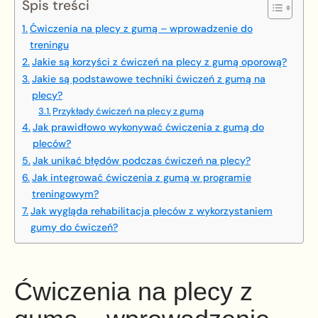
Spis treści
Ćwiczenia na plecy z gumą – wprowadzenie do
treningu
Jakie są korzyści z ćwiczeń na plecy z gumą oporową?
Jakie są podstawowe techniki ćwiczeń z gumą na
plecy?
Przykłady ćwiczeń na plecy z gumą
Jak prawidłowo wykonywać ćwiczenia z gumą do
pleców?
Jak unikać błędów podczas ćwiczeń na plecy?
Jak integrować ćwiczenia z gumą w programie
treningowym?
Jak wygląda rehabilitacja pleców z wykorzystaniem
gumy do ćwiczeń?
Ćwiczenia na plecy z