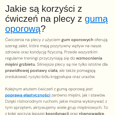
Jakie są korzyści z
ćwiczeń na plecy z
gumą
oporową
?
Ćwiczenia na plecy z użyciem
gum oporowych
oferują
szereg zalet, które mają pozytywny wpływ na nasze
zdrowie oraz kondycję fizyczną. Przede wszystkim
regularne treningi przyczyniają się do
wzmocnienia
mięśni grzbietu
. Silniejsze plecy są nie tylko istotne dla
prawidłowej postawy ciała
, ale także pomagają
zredukować ryzyko bólu kręgosłupa oraz urazów.
Kolejnym atutem ćwiczeń z gumą oporową jest
poprawa elastyczności
zarówno mięśni, jak i stawów.
Dzięki różnorodnym ruchom, jakie można wykonywać z
tym sprzętem, aktywujemy wiele grup mięśniowych. To
z kolei sprzyja lepszej
koordynacji
oraz
równowadze
.