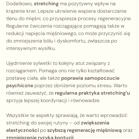
Dodatkowo,
stretching
ma pozytywny wpływ na
krążenie krwi. Lepsze ukrwienie wspiera dostarczanie
tlenu do mięśni, co przyspiesza procesy regeneracyjne.
Regularne ćwiczenia rozciągające pomagają także w
redukcji napięcia mięśniowego, co może przyczynić się
do zmniejszenia bólu i dyskomfortu, zwłaszcza po
intensywnym wysiłku.
Ujędrnienie sylwetki to kolejny atut związany z
rozciąganiem. Pomaga ono nie tylko kształtować
postawę ciała, ale także
poprawia samopoczucie
psychiczne
poprzez obniżenie poziomu stresu. Warto
również zauważyć, że
regularna praktyka stretching’u
sprzyja lepszej koordynacji i równowadze.
Wszystkie te aspekty sprawiają, że warto wprowadzić
stretching do swojej rutyny – od
zwiększenia
elastyczności
po
szybszą regenerację mięśniową
oraz
zmniejszenie ryzyka kontuzji
.