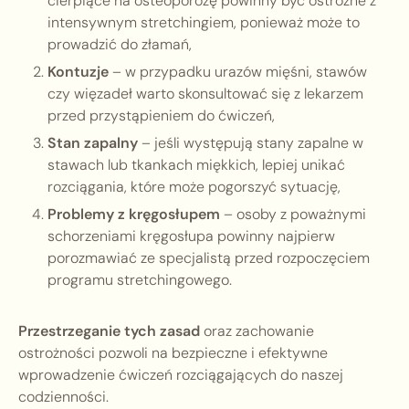
cierpiące na osteoporozę powinny być ostrożne z
intensywnym stretchingiem, ponieważ może to
prowadzić do złamań,
Kontuzje
– w przypadku urazów mięśni, stawów
czy więzadeł warto skonsultować się z lekarzem
przed przystąpieniem do ćwiczeń,
Stan zapalny
– jeśli występują stany zapalne w
stawach lub tkankach miękkich, lepiej unikać
rozciągania, które może pogorszyć sytuację,
Problemy z kręgosłupem
– osoby z poważnymi
schorzeniami kręgosłupa powinny najpierw
porozmawiać ze specjalistą przed rozpoczęciem
programu stretchingowego.
Przestrzeganie tych zasad
oraz zachowanie
ostrożności pozwoli na bezpieczne i efektywne
wprowadzenie ćwiczeń rozciągających do naszej
codzienności.