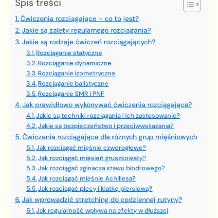
Spis treści
Ćwiczenia rozciągające – co to jest?
Jakie są zalety regularnego rozciągania?
Jakie są rodzaje ćwiczeń rozciągających?
Rozciąganie statyczne
Rozciąganie dynamiczne
Rozciąganie izometryczne
Rozciąganie balistyczne
Rozciąganie SMR i PNF
Jak prawidłowo wykonywać ćwiczenia rozciągające?
Jakie są techniki rozciągania i ich zastosowanie?
Jakie są bezpieczeństwo i przeciwwskazania?
Ćwiczenia rozciągające dla różnych grup mięśniowych
Jak rozciągać mięśnie czworogłowe?
Jak rozciągać mięsień gruszkowaty?
Jak rozciągać zginacza stawu biodrowego?
Jak rozciągać mięśnie Achillesa?
Jak rozciągać plecy i klatkę piersiową?
Jak wprowadzić stretching do codziennej rutyny?
Jak regularność wpływa na efekty w dłuższej