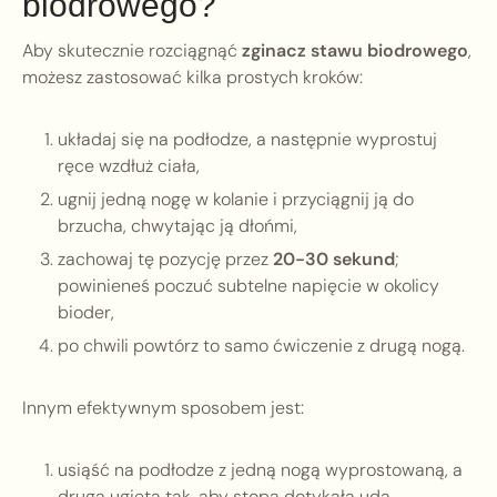
biodrowego?
Aby skutecznie rozciągnąć
zginacz stawu biodrowego
,
możesz zastosować kilka prostych kroków:
układaj się na podłodze, a następnie wyprostuj
ręce wzdłuż ciała,
ugnij jedną nogę w kolanie i przyciągnij ją do
brzucha, chwytając ją dłońmi,
zachowaj tę pozycję przez
20-30 sekund
;
powinieneś poczuć subtelne napięcie w okolicy
bioder,
po chwili powtórz to samo ćwiczenie z drugą nogą.
Innym efektywnym sposobem jest:
usiąść na podłodze z jedną nogą wyprostowaną, a
drugą ugiętą tak, aby stopa dotykała uda