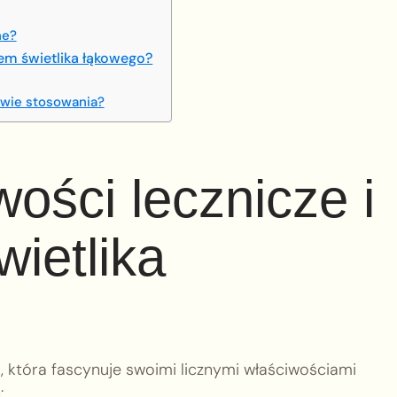
ne?
iem świetlika łąkowego?
twie stosowania?
wości lecznicze i
ietlika
a, która fascynuje swoimi licznymi właściwościami
: