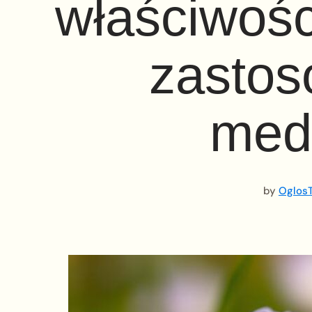
właściwośc
zastos
med
by
OglosT