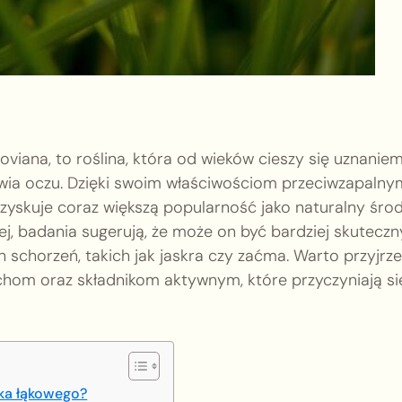
koviana, to roślina, która od wieków cieszy się uznanie
wia oczu. Dzięki swoim właściwościom przeciwzapalny
 zyskuje coraz większą popularność jako naturalny śro
j, badania sugerują, że może on być bardziej skuteczn
schorzeń, takich jak jaskra czy zaćma. Warto przyjrz
 cechom oraz składnikom aktywnym, które przyczyniają s
ika łąkowego?