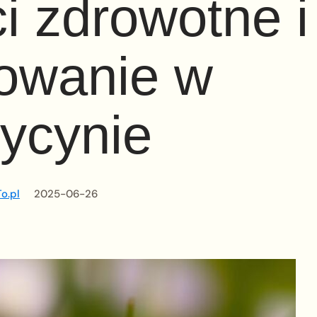
i zdrowotne i
owanie w
ycynie
o.pl
2025-06-26