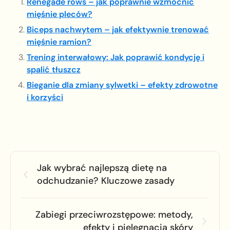
Renegade rows – jak poprawnie wzmocnić
mięśnie pleców?
Biceps nachwytem – jak efektywnie trenować
mięśnie ramion?
Trening interwałowy: Jak poprawić kondycję i
spalić tłuszcz
Bieganie dla zmiany sylwetki – efekty zdrowotne
i korzyści
Jak wybrać najlepszą dietę na
odchudzanie? Kluczowe zasady
Zabiegi przeciwrozstępowe: metody,
efekty i pielęgnacja skóry