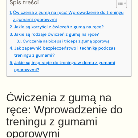
Spis treści
Ćwiczenia z gumą na ręce: Wprowadzenie do treningu
z gumami oporowymi
Jakie są korzyści z ćwiczeń z gumą na ręce?
Jakie są rodzaje ćwiczeń z gumą na ręce?
Ćwiczenia na biceps i triceps z gumą oporową
Jak zapewnić bezpieczeństwo i technikę podczas
treningu z gumami?
Jakie są inspiracje do treningu w domu z gumami
oporowymi?
Ćwiczenia z gumą na
ręce: Wprowadzenie do
treningu z gumami
oporowymi