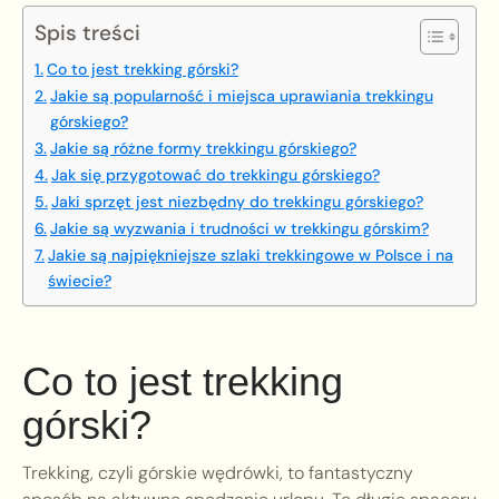
Spis treści
Co to jest trekking górski?
Jakie są popularność i miejsca uprawiania trekkingu
górskiego?
Jakie są różne formy trekkingu górskiego?
Jak się przygotować do trekkingu górskiego?
Jaki sprzęt jest niezbędny do trekkingu górskiego?
Jakie są wyzwania i trudności w trekkingu górskim?
Jakie są najpiękniejsze szlaki trekkingowe w Polsce i na
świecie?
Co to jest trekking
górski?
Trekking, czyli górskie wędrówki, to fantastyczny