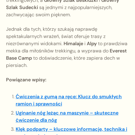
trekkingowych, a
Główny Szlak Beskidzki
i
Główny
Szlak Sudecki
są jednymi z najpopularniejszych,
zachwycając swoim pięknem.
Jednak dla tych, którzy szukają naprawdę
spektakularnych wrażeń, świat oferuje trasy z
niezrównanymi widokami.
Himalaje
i
Alpy
to prawdziwa
mekka dla miłośników trekkingu, a wyprawa do
Everest
Base Camp
to doświadczenie, które zapiera dech w
piersiach.
Powiązane wpisy:
Ćwiczenia z gumą na ręce: Klucz do smukłych
ramion i sprawności
Uginanie nóg leżąc na maszynie – skuteczne
ćwiczenie dla nóg
Klęk podparty – kluczowe informacje, technika i