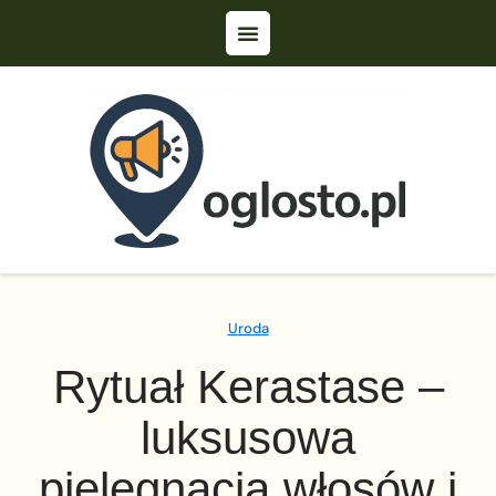
Uroda
Rytuał Kerastase –
luksusowa
pielęgnacja włosów i