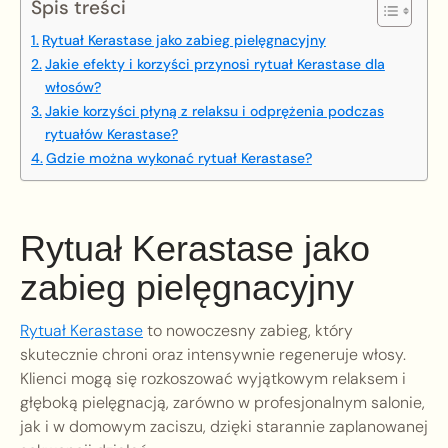
Spis treści
Rytuał Kerastase jako zabieg pielęgnacyjny
Jakie efekty i korzyści przynosi rytuał Kerastase dla
włosów?
Jakie korzyści płyną z relaksu i odprężenia podczas
rytuałów Kerastase?
Gdzie można wykonać rytuał Kerastase?
Rytuał Kerastase jako
zabieg pielęgnacyjny
Rytuał Kerastase
to nowoczesny zabieg, który
skutecznie chroni oraz intensywnie regeneruje włosy.
Klienci mogą się rozkoszować wyjątkowym relaksem i
głęboką pielęgnacją, zarówno w profesjonalnym salonie,
jak i w domowym zaciszu, dzięki starannie zaplanowanej