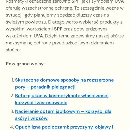
Kosmetyki oznaczone zarówno
SPF
, jak i symbolem
UVA
oferują wszechstronną ochronę. To szczególnie ważne w
sytuacji, gdy planujemy spędzać dłuższy czas na
świeżym powietrzu. Dlatego warto wybierać produkty z
wysokimi wartościami
SPF
oraz potwierdzonym
wskaźnikiem
UVA
. Dzięki temu zapewnimy naszej skórze
maksymalną ochronę przed szkodliwym działaniem
słońca.
Powiązane wpisy:
Skuteczne domowe sposoby na rozszerzone
pory – poradnik pielęgnacji
Beta-glukan w kosmetykach: właściwości,
korzyści i zastosowanie
Nacieranie octem jabłkowym – korzyści dla
skóry i włosów
Opuchlizna pod oczami: przyczyny, objawy i