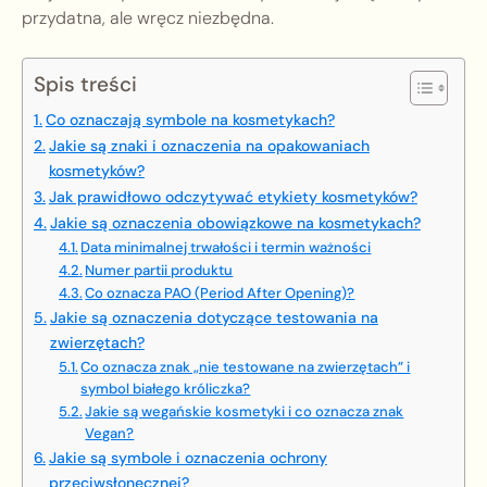
przydatna, ale wręcz niezbędna.
Spis treści
Co oznaczają symbole na kosmetykach?
Jakie są znaki i oznaczenia na opakowaniach
kosmetyków?
Jak prawidłowo odczytywać etykiety kosmetyków?
Jakie są oznaczenia obowiązkowe na kosmetykach?
Data minimalnej trwałości i termin ważności
Numer partii produktu
Co oznacza PAO (Period After Opening)?
Jakie są oznaczenia dotyczące testowania na
zwierzętach?
Co oznacza znak „nie testowane na zwierzętach” i
symbol białego króliczka?
Jakie są wegańskie kosmetyki i co oznacza znak
Vegan?
Jakie są symbole i oznaczenia ochrony
przeciwsłonecznej?