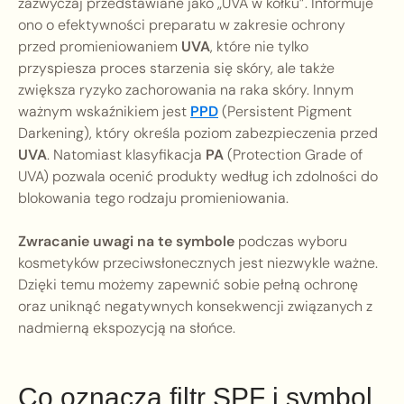
zazwyczaj przedstawiane jako „UVA w kółku”. Informuje
ono o efektywności preparatu w zakresie ochrony
przed promieniowaniem
UVA
, które nie tylko
przyspiesza proces starzenia się skóry, ale także
zwiększa ryzyko zachorowania na raka skóry. Innym
ważnym wskaźnikiem jest
PPD
(Persistent Pigment
Darkening), który określa poziom zabezpieczenia przed
UVA
. Natomiast klasyfikacja
PA
(Protection Grade of
UVA) pozwala ocenić produkty według ich zdolności do
blokowania tego rodzaju promieniowania.
Zwracanie uwagi na te symbole
podczas wyboru
kosmetyków przeciwsłonecznych jest niezwykle ważne.
Dzięki temu możemy zapewnić sobie pełną ochronę
oraz uniknąć negatywnych konsekwencji związanych z
nadmierną ekspozycją na słońce.
Co oznacza filtr SPF i symbol