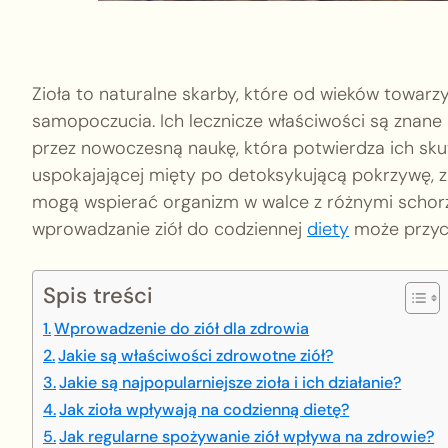
Zioła to naturalne skarby, które od wieków towarz
samopoczucia. Ich lecznicze właściwości są znane 
przez nowoczesną naukę, która potwierdza ich sku
uspokajającej mięty po detoksykującą pokrzywę, z
mogą wspierać organizm w walce z różnymi schorze
wprowadzanie ziół do codziennej
diety
może przycz
Spis treści
Wprowadzenie do ziół dla zdrowia
Jakie są właściwości zdrowotne ziół?
Jakie są najpopularniejsze zioła i ich działanie?
Jak zioła wpływają na codzienną dietę?
Jak regularne spożywanie ziół wpływa na zdrowie?