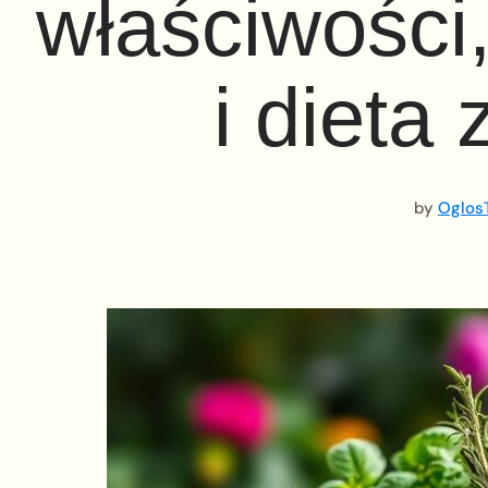
właściwości
i dieta
by
OglosT