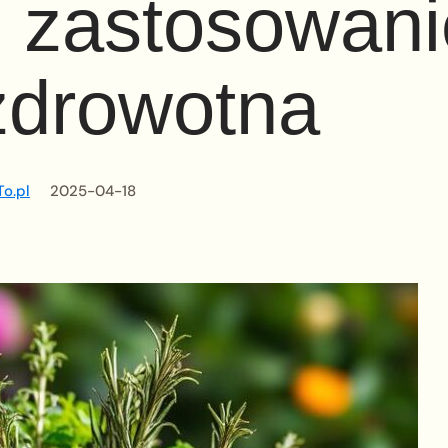
, zastosowani
 zdrowotna
o.pl
2025-04-18