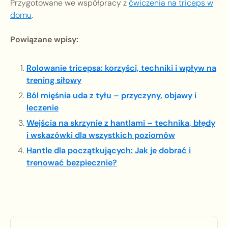
Przygotowane we współpracy z
ćwiczenia na triceps w
domu
.
Powiązane wpisy:
Rolowanie tricepsa: korzyści, techniki i wpływ na
trening siłowy
Ból mięśnia uda z tyłu – przyczyny, objawy i
leczenie
Wejścia na skrzynie z hantlami – technika, błędy
i wskazówki dla wszystkich poziomów
Hantle dla początkujących: Jak je dobrać i
trenować bezpiecznie?