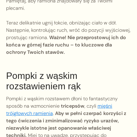
Pamiętaj, aby ramiona znajdowały się za Twoimi
plecami.
Teraz delikatnie ugnij łokcie, obniżając ciało w dół.
Następnie, kontrolując ruch, wróć do pozycji wyjściowej,
prostując ramiona.
Ważne! Nie przeprostowuj ich do
końca w górnej fazie ruchu – to kluczowe dla
ochrony Twoich stawów.
Pompki z wąskim
rozstawieniem rąk
Pompki z wąskim rozstawem dłoni to fantastyczny
sposób na wzmocnienie
tricepsów
, czyli
mięśni
trójgłowych ramienia
.
Aby w pełni czerpać korzyści z
tego ćwiczenia i zminimalizować ryzyko urazów,
niezwykle istotne jest opanowanie właściwej
techniki.
Miej to na uwadze, przystępując do