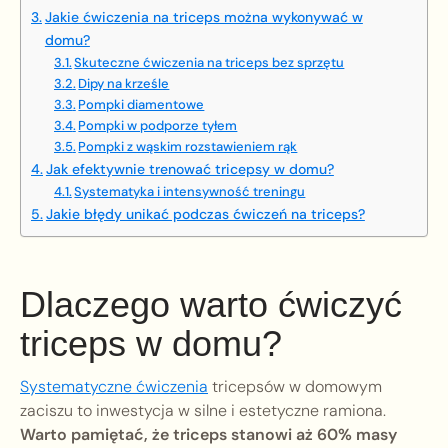
Jakie ćwiczenia na triceps można wykonywać w
domu?
Skuteczne ćwiczenia na triceps bez sprzętu
Dipy na krześle
Pompki diamentowe
Pompki w podporze tyłem
Pompki z wąskim rozstawieniem rąk
Jak efektywnie trenować tricepsy w domu?
Systematyka i intensywność treningu
Jakie błędy unikać podczas ćwiczeń na triceps?
Dlaczego warto ćwiczyć
triceps w domu?
Systematyczne ćwiczenia
tricepsów w domowym
zaciszu to inwestycja w silne i estetyczne ramiona.
Warto pamiętać, że triceps stanowi aż 60% masy