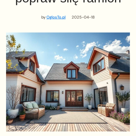
by
OglosTo.pl
2025-04-18