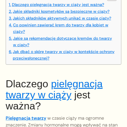
Dlaczego pielęgnacja twarzy w ciąży jest ważna?
Jakie składniki kosmetyków są bezpieczne w ciąży?
Jakich składników aktywnych unikać w czasie ciąży?
Co powinien zawierać krem do twarzy dla kobiet w
ciąży?
Jakie są rekomendacje dotyczące kremów do twarzy
w ciąży?
Jak dbać o skórę twarzy w ciąży w kontekście ochrony
przeciwsłonecznej?
Dlaczego
pielęgnacja
twarzy w ciąży
jest
ważna?
Pielęgnacja twarzy
w czasie ciąży ma ogromne
znaczenie. Zmiany hormonalne mogą wpływać na stan