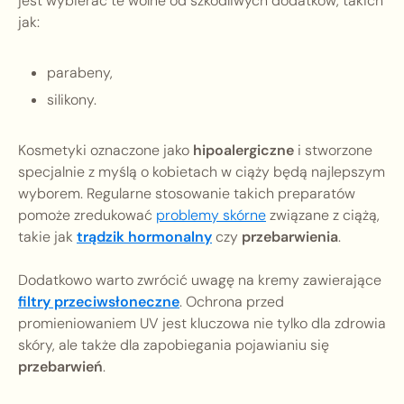
jest wybierać te wolne od szkodliwych dodatków, takich
jak:
parabeny,
silikony.
Kosmetyki oznaczone jako
hipoalergiczne
i stworzone
specjalnie z myślą o kobietach w ciąży będą najlepszym
wyborem. Regularne stosowanie takich preparatów
pomoże zredukować
problemy skórne
związane z ciążą,
takie jak
trądzik hormonalny
czy
przebarwienia
.
Dodatkowo warto zwrócić uwagę na kremy zawierające
filtry przeciwsłoneczne
. Ochrona przed
promieniowaniem UV jest kluczowa nie tylko dla zdrowia
skóry, ale także dla zapobiegania pojawianiu się
przebarwień
.