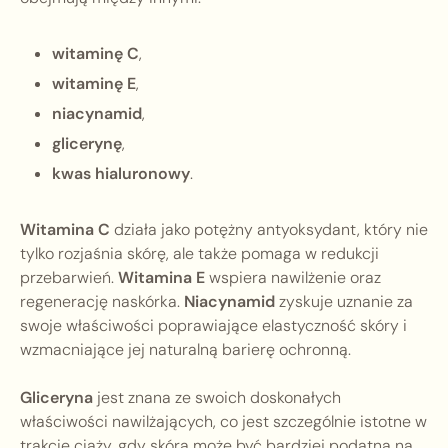
witaminę C
,
witaminę E
,
niacynamid
,
glicerynę
,
kwas hialuronowy
.
Witamina C
działa jako potężny antyoksydant, który nie
tylko rozjaśnia skórę, ale także pomaga w redukcji
przebarwień.
Witamina E
wspiera nawilżenie oraz
regenerację naskórka.
Niacynamid
zyskuje uznanie za
swoje właściwości poprawiające elastyczność skóry i
wzmacniające jej naturalną barierę ochronną.
Gliceryna
jest znana ze swoich doskonałych
właściwości nawilżających, co jest szczególnie istotne w
trakcie ciąży, gdy skóra może być bardziej podatna na