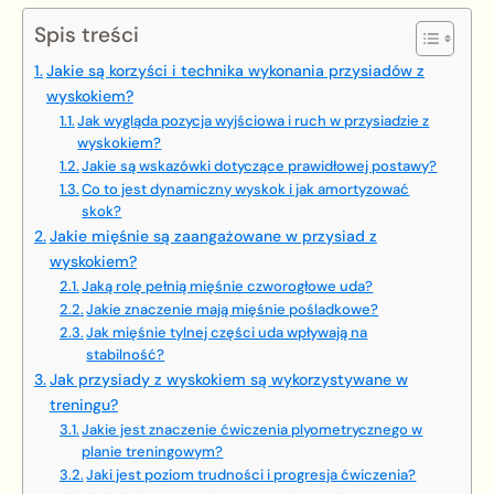
Spis treści
Jakie są korzyści i technika wykonania przysiadów z
wyskokiem?
Jak wygląda pozycja wyjściowa i ruch w przysiadzie z
wyskokiem?
Jakie są wskazówki dotyczące prawidłowej postawy?
Co to jest dynamiczny wyskok i jak amortyzować
skok?
Jakie mięśnie są zaangażowane w przysiad z
wyskokiem?
Jaką rolę pełnią mięśnie czworogłowe uda?
Jakie znaczenie mają mięśnie pośladkowe?
Jak mięśnie tylnej części uda wpływają na
stabilność?
Jak przysiady z wyskokiem są wykorzystywane w
treningu?
Jakie jest znaczenie ćwiczenia plyometrycznego w
planie treningowym?
Jaki jest poziom trudności i progresja ćwiczenia?