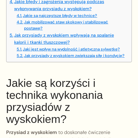
Jakie błędy i zagrożenia występują podczas
wykonywania przysiadu z wyskokiem?
Jakie są najczęstsze błędy w technice?
Jak mobilizować staw skokowy i stabilizować
postawę?
Jak przysiady z wyskokiem wpływają na spalanie
kalorii i tkanki tłuszczowej?
Jaki jest wpływ na wydolność i atletyczną sylwetkę?
Jak przysiady z wyskokiem zwiększają siłę i kondycję?
Jakie są korzyści i
technika wykonania
przysiadów z
wyskokiem?
Przysiad z wyskokiem
to doskonałe ćwiczenie