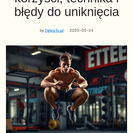
błędy do uniknięcia
by
OglosTo.pl
2025-05-24