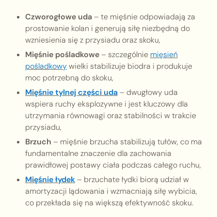
Czworogłowe uda
– te mięśnie odpowiadają za
prostowanie kolan i generują siłę niezbędną do
wzniesienia się z przysiadu oraz skoku,
Mięśnie pośladkowe
– szczególnie
mięsień
pośladkowy
wielki stabilizuje biodra i produkuje
moc potrzebną do skoku,
Mięśnie tylnej części uda
– dwugłowy uda
wspiera ruchy eksplozywne i jest kluczowy dla
utrzymania równowagi oraz stabilności w trakcie
przysiadu,
Brzuch
– mięśnie brzucha stabilizują tułów, co ma
fundamentalne znaczenie dla zachowania
prawidłowej postawy ciała podczas całego ruchu,
Mięśnie łydek
– brzuchate łydki biorą udział w
amortyzacji lądowania i wzmacniają siłę wybicia,
co przekłada się na większą efektywność skoku.