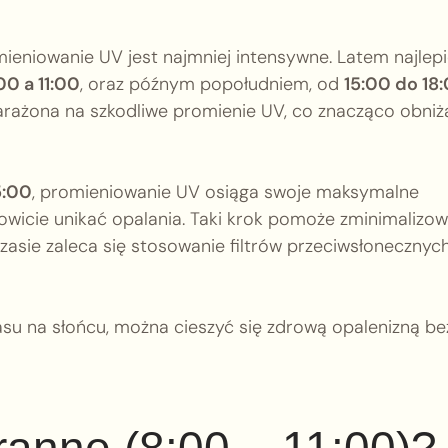
mieniowanie UV jest najmniej intensywne. Latem najlepi
00 a 11:00
, oraz późnym popołudniem, od
15:00 do 18
arażona na szkodliwe promienie UV, co znacząco obniż
5:00
, promieniowanie UV osiąga swoje maksymalne
kowicie unikać opalania. Taki krok pomoże zminimalizo
sie zaleca się stosowanie filtrów przeciwsłonecznych
su na słońcu, można cieszyć się zdrową opalenizną be