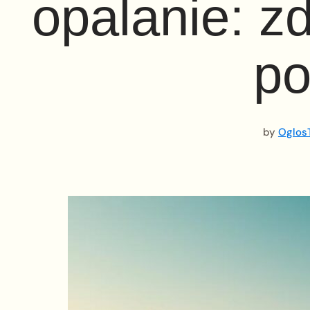
opalanie: z
po
by
OglosT