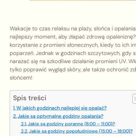
Wakacje to czas relaksu na plaży, słońca i opalania,
najlepszy moment, aby złapać zdrową opaleniznę?
korzystanie z promieni słonecznych, kiedy to ich i
poparzeń. Jednak w godzinach szczytowych, gdy sł
narażać się na szkodliwe działanie promieni UV. 
tylko poprawić wygląd skóry, ale także ochronić zdr
słońcem!
Spis treści
W jakich godzinach najlepiej się opalać?
Jakie są optymalne godziny opalania?
Jakie są godziny poranne (8:00 – 11:00)?
Jakie są godziny popołudniowe (15:00 – 18:00)?