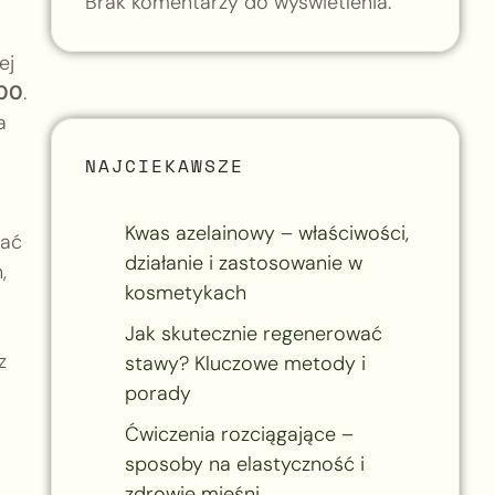
Brak komentarzy do wyświetlenia.
ej
:00
.
a
NAJCIEKAWSZE
Kwas azelainowy – właściwości,
wać
działanie i zastosowanie w
,
kosmetykach
Jak skutecznie regenerować
z
stawy? Kluczowe metody i
porady
Ćwiczenia rozciągające –
sposoby na elastyczność i
zdrowie mięśni