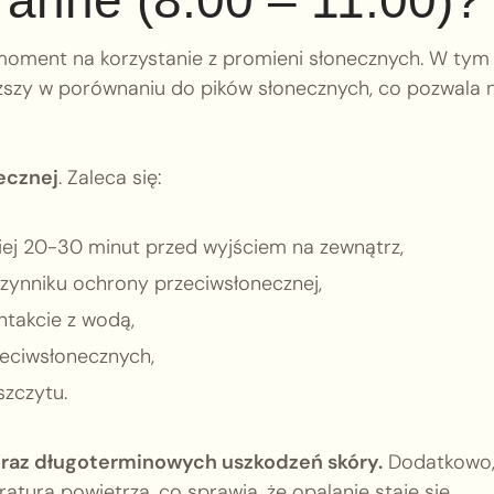
ranne (8:00 – 11:00)?
y moment na korzystanie z promieni słonecznych. W tym
iższy w porównaniu do pików słonecznych, co pozwala 
ecznej
. Zaleca się:
iej 20-30 minut przed wyjściem na zewnątrz,
ynniku ochrony przeciwsłonecznej,
ontakcie z wodą,
zeciwsłonecznych,
szczytu.
oraz długoterminowych uszkodzeń skóry.
Dodatkowo
aturą powietrza, co sprawia, że opalanie staje się