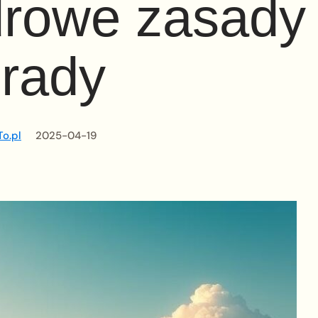
drowe zasady 
rady
o.pl
2025-04-19