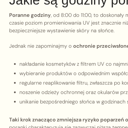
Jakie są godziny po
Poranne godziny
, od 8:00 do 11:00, to doskonał
czasie poziom promieniowania UV jest znacznie n
bezpieczniejsze wystawienie skóry na słońce.
Jednak nie zapominajmy o
ochronie przeciwsłon
nakładanie kosmetyków z filtrem UV co najmn
wybieranie produktów o odpowiednim współcz
regularne reaplikowanie filtru, zwłaszcza po k
noszenie odzieży ochronnej oraz okularów pr
unikanie bezpośredniego słońca w godzinach 
Taki krok znacząco zmniejsza ryzyko poparzeń 
poranki charakteryzują się zazwyczaj niższą temper