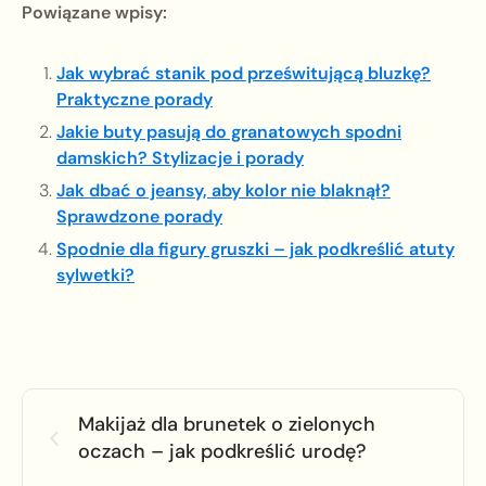
Powiązane wpisy:
Jak wybrać stanik pod prześwitującą bluzkę?
Praktyczne porady
Jakie buty pasują do granatowych spodni
damskich? Stylizacje i porady
Jak dbać o jeansy, aby kolor nie blaknął?
Sprawdzone porady
Spodnie dla figury gruszki – jak podkreślić atuty
sylwetki?
Makijaż dla brunetek o zielonych
oczach – jak podkreślić urodę?