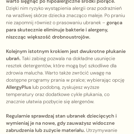
warto sięgnąć po hipoalergiczne środki piorące.
Dzięki nim ryzyko wystąpienia alergii oraz podrażnień
na wrażliwej skórze dziecka znacząco maleje. Po praniu
nie zapomnij również o prasowaniu ubranek –
gorąca
para skutecznie eliminuje bakterie i alergeny,
niszcząc większość drobnoustrojów.
Kolejnym istotnym krokiem jest dwukrotne płukanie
ubrań.
Taki zabieg pozwala na dokładne usunięcie
resztek detergentów, które mogą być szkodliwe dla
zdrowia malucha. Warto także zwrócić uwagę na
dostępne programy prania w pralce; wybierając opcję
AllergyPlus
lub podobną, zyskujesz wyższe
temperatury oraz dodatkowe cykle płukania, co
znacznie ułatwia pozbycie się alergenów.
Regularnie sprawdzaj stan ubranek dziecięcych i
wymieniaj je na nowe, gdy zauważysz widoczne
zabrudzenia lub zużycie materiału.
Utrzymywanie