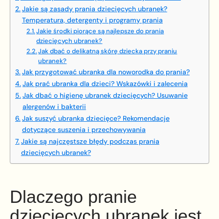
Jakie są zasady prania dziecięcych ubranek?
Temperatura, detergenty i programy prania
Jakie środki piorące są najlepsze do prania
dziecięcych ubranek?
Jak dbać o delikatną skórę dziecka przy praniu
ubranek?
Jak przygotować ubranka dla noworodka do prania?
Jak prać ubranka dla dzieci? Wskazówki i zalecenia
Jak dbać o higienę ubranek dziecięcych? Usuwanie
alergenów i bakterii
Jak suszyć ubranka dziecięce? Rekomendacje
dotyczące suszenia i przechowywania
Jakie są najczęstsze błędy podczas prania
dziecięcych ubranek?
Dlaczego pranie
dziecięcych ubranek jest