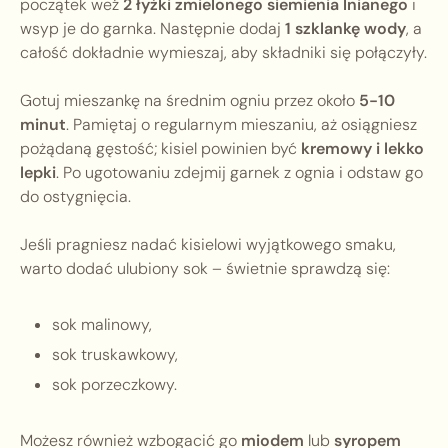
początek weź
2 łyżki zmielonego siemienia lnianego
i
wsyp je do garnka. Następnie dodaj
1 szklankę wody
, a
całość dokładnie wymieszaj, aby składniki się połączyły.
Gotuj mieszankę na średnim ogniu przez około
5-10
minut
. Pamiętaj o regularnym mieszaniu, aż osiągniesz
pożądaną gęstość; kisiel powinien być
kremowy i lekko
lepki
. Po ugotowaniu zdejmij garnek z ognia i odstaw go
do ostygnięcia.
Jeśli pragniesz nadać kisielowi wyjątkowego smaku,
warto dodać ulubiony sok – świetnie sprawdzą się:
sok malinowy,
sok truskawkowy,
sok porzeczkowy.
Możesz również wzbogacić go
miodem
lub
syropem