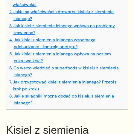
właściwości
Jakie są właściwości zdrowotne kisielu z siemienia
lnianego?
Jak kisiel z siemienia lnianego wpływa na problemy
trawienne?
Jak kisiel z siemienia lnianego wspomaga
odchudzanie i kontrolę apetytu?
Jak kisiel z siemienia lnianego wpływa na poziom
cukru we krwi?
Co warto wiedzieć o superfoods w kisielu z siemienia
lnianego?
Jak przygotować kisiel z siemienia lnianego? Przepis
krok po kroku
Jakie składniki można dodać do kisielu z siemienia
lnianego?
Kisiel z siemienia