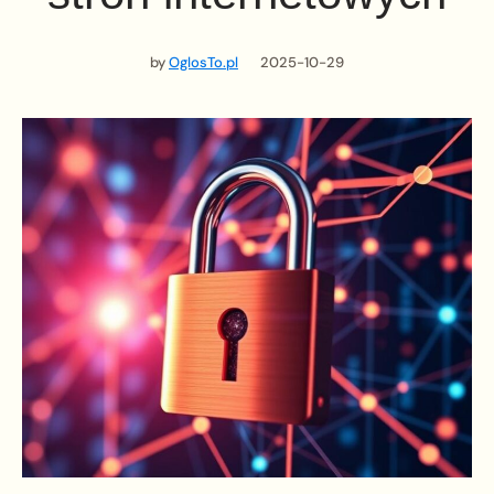
by
OglosTo.pl
2025-10-29