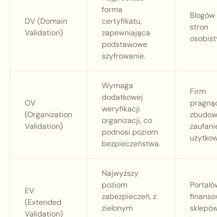
forma
Blogów 
DV (Domain
certyfikatu,
stron
Validation)
zapewniająca
osobist
podstawowe
szyfrowanie.
Wymaga
Firm
dodatkowej
OV
pragną
weryfikacji
(Organization
zbudo
organizacji, co
Validation)
zaufani
podnosi poziom
użytkow
bezpieczeństwa.
Najwyższy
poziom
Portaló
EV
zabezpieczeń, z
finanso
(Extended
zielonym
sklepó
Validation)