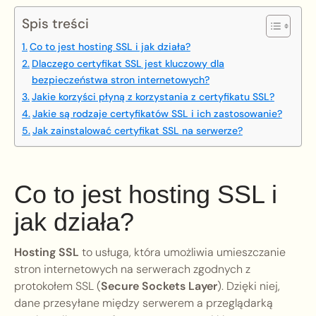
Spis treści
Co to jest hosting SSL i jak działa?
Dlaczego certyfikat SSL jest kluczowy dla
bezpieczeństwa stron internetowych?
Jakie korzyści płyną z korzystania z certyfikatu SSL?
Jakie są rodzaje certyfikatów SSL i ich zastosowanie?
Jak zainstalować certyfikat SSL na serwerze?
Co to jest hosting SSL i
jak działa?
Hosting SSL
to usługa, która umożliwia umieszczanie
stron internetowych na serwerach zgodnych z
protokołem SSL (
Secure Sockets Layer
). Dzięki niej,
dane przesyłane między serwerem a przeglądarką