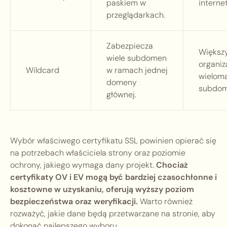
paskiem w
interne
przeglądarkach.
Zabezpiecza
Większ
wiele subdomen
organiza
Wildcard
w ramach jednej
wielom
domeny
subdom
głównej.
Wybór właściwego certyfikatu SSL powinien opierać się
na potrzebach właściciela strony oraz poziomie
ochrony, jakiego wymaga dany projekt.
Chociaż
certyfikaty OV i EV mogą być bardziej czasochłonne i
kosztowne w uzyskaniu, oferują wyższy poziom
bezpieczeństwa oraz weryfikacji.
Warto również
rozważyć, jakie dane będą przetwarzane na stronie, aby
dokonać najlepszego wyboru.