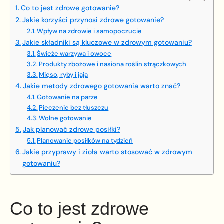
Co to jest zdrowe gotowanie?
Jakie korzyści przynosi zdrowe gotowanie?
Wpływ na zdrowie i samopoczucie
Jakie składniki są kluczowe w zdrowym gotowaniu?
Świeże warzywa i owoce
Produkty zbożowe i nasiona roślin strączkowych
Mięso, ryby i jaja
Jakie metody zdrowego gotowania warto znać?
Gotowanie na parze
Pieczenie bez tłuszczu
Wolne gotowanie
Jak planować zdrowe posiłki?
Planowanie posiłków na tydzień
Jakie przyprawy i zioła warto stosować w zdrowym
gotowaniu?
Co to jest zdrowe