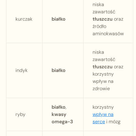
niska
zawartość
kurczak
białko
tłuszczu
oraz
źródło
aminokwasów
niska
zawartość
tłuszczu
oraz
indyk
białko
korzystny
wpływ na
zdrowie
białko
,
korzystny
ryby
kwasy
wpływ na
omega-3
serce
i mózg