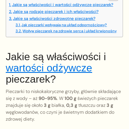
Jakie są właściwości i wartości odżywcze pieczarek?
Jakie są rodzaje pieczarek i ich właściwości?
Jakie są właściwości zdrowotne pieczarek?
Jak pieczarki wpływają na układ odpornościowy?
Wpływ pieczarek na zdrowie serca i układ krwionośny
Jakie są właściwości i
wartości odżywcze
pieczarek?
Pieczarki to niskokaloryczne grzyby, głównie składające
się z wody – aż
90-95%
. W
100 g
świeżych pieczarek
znajduje się około
3 g
białka,
0,3 g
tłuszczu oraz
3 g
węglowodanów, co czyni je świetnym dodatkiem do
zdrowej diety.