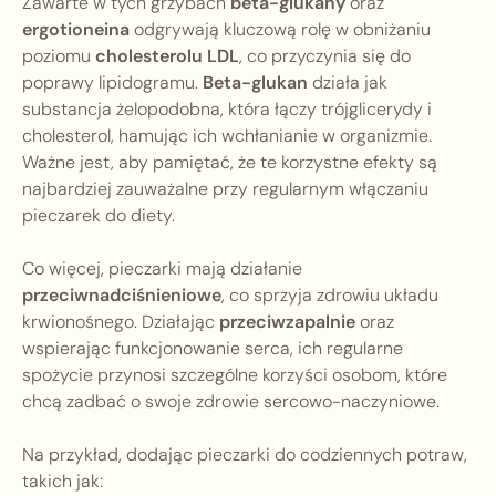
Zawarte w tych grzybach
beta-glukany
oraz
ergotioneina
odgrywają kluczową rolę w obniżaniu
poziomu
cholesterolu LDL
, co przyczynia się do
poprawy lipidogramu.
Beta-glukan
działa jak
substancja żelopodobna, która łączy trójglicerydy i
cholesterol, hamując ich wchłanianie w organizmie.
Ważne jest, aby pamiętać, że te korzystne efekty są
najbardziej zauważalne przy regularnym włączaniu
pieczarek do diety.
Co więcej, pieczarki mają działanie
przeciwnadciśnieniowe
, co sprzyja zdrowiu układu
krwionośnego. Działając
przeciwzapalnie
oraz
wspierając funkcjonowanie serca, ich regularne
spożycie przynosi szczególne korzyści osobom, które
chcą zadbać o swoje zdrowie sercowo-naczyniowe.
Na przykład, dodając pieczarki do codziennych potraw,
takich jak: