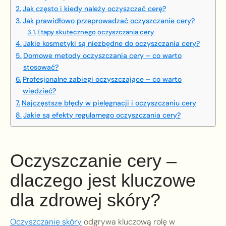
Jak często i kiedy należy oczyszczać cerę?
Jak prawidłowo przeprowadzać oczyszczanie cery?
Etapy skutecznego oczyszczania cery
Jakie kosmetyki są niezbędne do oczyszczania cery?
Domowe metody oczyszczania cery – co warto
stosować?
Profesjonalne zabiegi oczyszczające – co warto
wiedzieć?
Najczęstsze błędy w pielęgnacji i oczyszczaniu cery
Jakie są efekty regularnego oczyszczania cery?
Oczyszczanie cery –
dlaczego jest kluczowe
dla zdrowej skóry?
Oczyszczanie skóry
odgrywa kluczową rolę w