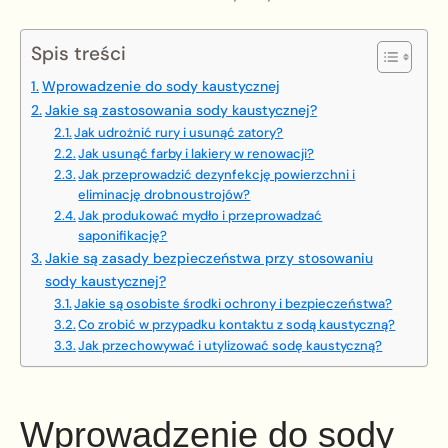
Spis treści
Wprowadzenie do sody kaustycznej
Jakie są zastosowania sody kaustycznej?
Jak udrożnić rury i usunąć zatory?
Jak usunąć farby i lakiery w renowacji?
Jak przeprowadzić dezynfekcję powierzchni i
eliminację drobnoustrojów?
Jak produkować mydło i przeprowadzać
saponifikację?
Jakie są zasady bezpieczeństwa przy stosowaniu
sody kaustycznej?
Jakie są osobiste środki ochrony i bezpieczeństwa?
Co zrobić w przypadku kontaktu z sodą kaustyczną?
Jak przechowywać i utylizować sodę kaustyczną?
Wprowadzenie do sody