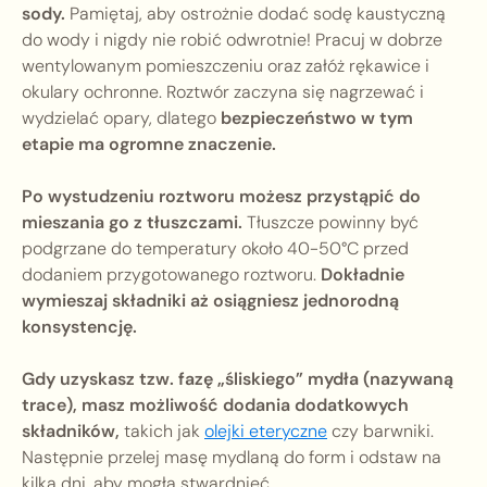
sody.
Pamiętaj, aby ostrożnie dodać sodę kaustyczną
do wody i nigdy nie robić odwrotnie! Pracuj w dobrze
wentylowanym pomieszczeniu oraz załóż rękawice i
okulary ochronne. Roztwór zaczyna się nagrzewać i
wydzielać opary, dlatego
bezpieczeństwo w tym
etapie ma ogromne znaczenie.
Po wystudzeniu roztworu możesz przystąpić do
mieszania go z tłuszczami.
Tłuszcze powinny być
podgrzane do temperatury około 40-50°C przed
dodaniem przygotowanego roztworu.
Dokładnie
wymieszaj składniki aż osiągniesz jednorodną
konsystencję.
Gdy uzyskasz tzw. fazę „śliskiego” mydła (nazywaną
trace), masz możliwość dodania dodatkowych
składników,
takich jak
olejki eteryczne
czy barwniki.
Następnie przelej masę mydlaną do form i odstaw na
kilka dni, aby mogła stwardnieć.