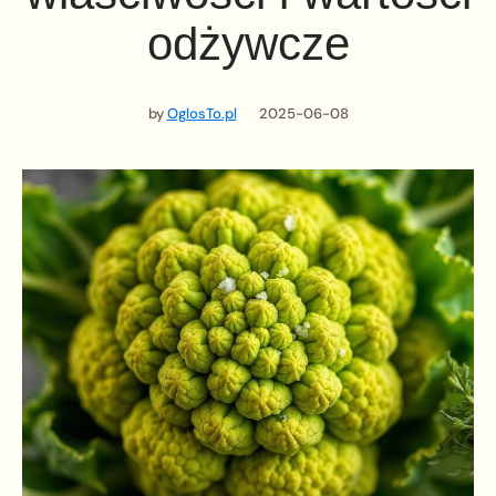
odżywcze
by
OglosTo.pl
2025-06-08