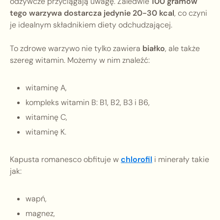
odżywcze przyciągają uwagę. Zaledwie
100 gramów
tego warzywa dostarcza jedynie 20-30 kcal
, co czyni
je idealnym składnikiem diety odchudzającej.
To zdrowe warzywo nie tylko zawiera
białko
, ale także
szereg witamin. Możemy w nim znaleźć:
witaminę A,
kompleks witamin B: B1, B2, B3 i B6,
witaminę C,
witaminę K.
Kapusta romanesco obfituje w
chlorofil
i minerały takie
jak:
wapń,
magnez,