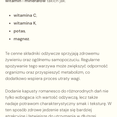
witamin
i
minerałów
takich jak:
witamina C
,
witamina K
,
potas
,
magnez
.
Te cenne składniki odżywcze sprzyjają zdrowemu
żywieniu oraz ogólnemu samopoczuciu. Regularne
spożywanie tego warzywa może zwiększyć odporność
organizmu oraz przyspieszyć metabolizm, co
dodatkowo wspiera proces utraty wagi.
Dodanie kapusty romanesco do różnorodnych dań nie
tylko wzbogaca ich wartość odżywczą, lecz także
nadaje potrawom charakterystyczny smak i teksturę. W
ten sposób zdrowe jedzenie staje się bardziej
atrakcyjne i łatwiejsze do utrzymania w dłuższej