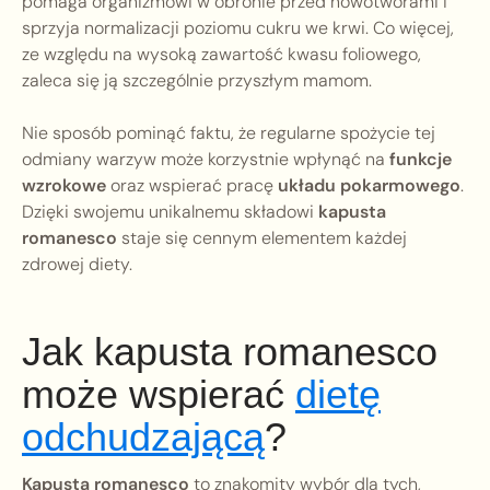
pomaga organizmowi w obronie przed nowotworami i
sprzyja normalizacji poziomu cukru we krwi. Co więcej,
ze względu na wysoką zawartość kwasu foliowego,
zaleca się ją szczególnie przyszłym mamom.
Nie sposób pominąć faktu, że regularne spożycie tej
odmiany warzyw może korzystnie wpłynąć na
funkcje
wzrokowe
oraz wspierać pracę
układu pokarmowego
.
Dzięki swojemu unikalnemu składowi
kapusta
romanesco
staje się cennym elementem każdej
zdrowej diety.
Jak kapusta romanesco
może wspierać
dietę
odchudzającą
?
Kapusta romanesco
to znakomity wybór dla tych,