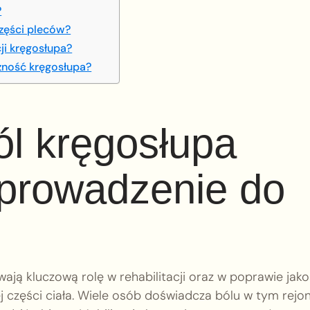
?
części pleców?
ji kręgosłupa?
zność kręgosłupa?
ól kręgosłupa
prowadzenie do
ają kluczową rolę w rehabilitacji oraz w poprawie jako
 części ciała. Wiele osób doświadcza bólu w tym rejon