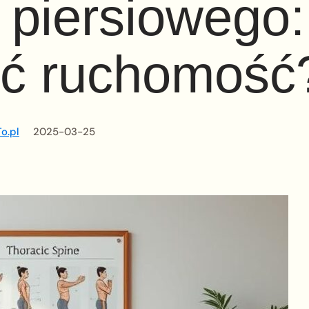
 piersiowego:
ić ruchomość
o.pl
2025-03-25