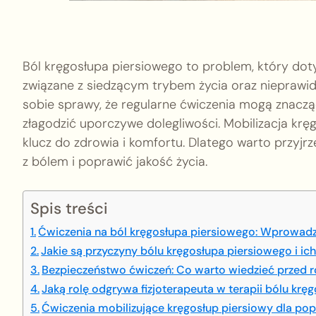
Ból kręgosłupa piersiowego to problem, który doty
związane z siedzącym trybem życia oraz nieprawi
sobie sprawy, że regularne ćwiczenia mogą znacz
złagodzić uporczywe dolegliwości. Mobilizacja kr
klucz do zdrowia i komfortu. Dlatego warto przy
z bólem i poprawić jakość życia.
Spis treści
Ćwiczenia na ból kręgosłupa piersiowego: Wprowad
Jakie są przyczyny bólu kręgosłupa piersiowego i ic
Bezpieczeństwo ćwiczeń: Co warto wiedzieć przed 
Jaką rolę odgrywa fizjoterapeuta w terapii bólu krę
Ćwiczenia mobilizujące kręgosłup piersiowy dla p