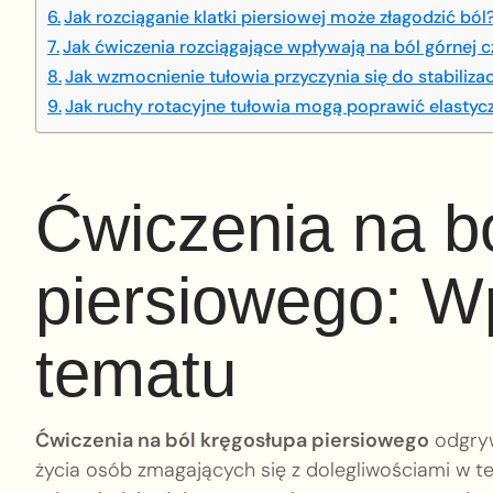
Jak rozciąganie klatki piersiowej może złagodzić ból
Jak ćwiczenia rozciągające wpływają na ból górnej 
Jak wzmocnienie tułowia przyczynia się do stabilizac
Jak ruchy rotacyjne tułowia mogą poprawić elastyc
Ćwiczenia na b
piersiowego: W
tematu
Ćwiczenia na ból kręgosłupa piersiowego
odgryw
życia osób zmagających się z dolegliwościami w tej