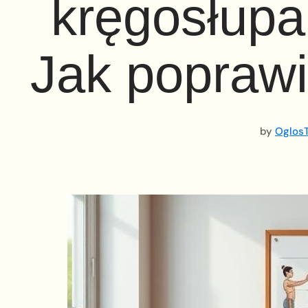
kręgosłupa
Jak popraw
by
OglosT