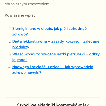
chronicznym zmęczeniem.
Powiązane wpisy:
Siemię lniane w diecie: jak pić i schudnąć
zdrowo?
Dieta lekkostrawna – zasady, korzyści i zalecane
produkty
Właściwości zdrowotne natki pietruszki – odkryj
jej moc!
Nadwaga i otyłość u dzieci – jak wprowadzić
zdrowe nawyki?
Szkodliwe składniki kosmetyków: jak