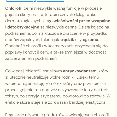
Chlorofil
pełni niezwykle ważną funkcję w procesie
gojenia skóry oraz w terapii różnych dolegliwości
dermatologicznych. Jego
właściwości przeciwzapalne
i
detoksykacyjne
są niezwykle cenne. Działa kojąco na
podrażnienia, co ma kluczowe znaczenie w przypadku
stanów zapalnych, takich jak
trądzik
czy
egzema
.
Obecność chlorofilu w kosmetykach przyczynia się do
poprawy kondycji cery, a także zmniejsza widoczność
zaczerwienień i podrażnień.
Co więcej, chlorofil jest silnym
antyoksydantem
, który
skutecznie neutralizuje wolne rodniki. Dzięki temu
wspiera regenerację komórek skóry oraz przyspiesza
proces gojenia ran poprzez oczyszczanie ich z bakterii i
toksyn, co sprzyja szybszemu powrotowi do zdrowia. W
efekcie skóra staje się zdrowsza i bardziej elastyczna.
Regularne używanie produktów zawierających chlorofil