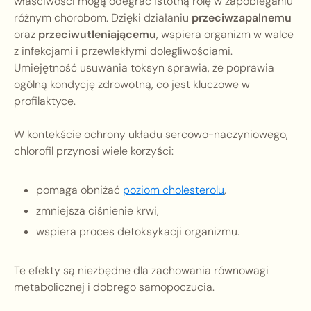
właściwości mogą odegrać istotną rolę w zapobieganiu
różnym chorobom. Dzięki działaniu
przeciwzapalnemu
oraz
przeciwutleniającemu
, wspiera organizm w walce
z infekcjami i przewlekłymi dolegliwościami.
Umiejętność usuwania toksyn sprawia, że poprawia
ogólną kondycję zdrowotną, co jest kluczowe w
profilaktyce.
W kontekście ochrony układu sercowo-naczyniowego,
chlorofil przynosi wiele korzyści:
pomaga obniżać
poziom cholesterolu
,
zmniejsza ciśnienie krwi,
wspiera proces detoksykacji organizmu.
Te efekty są niezbędne dla zachowania równowagi
metabolicznej i dobrego samopoczucia.