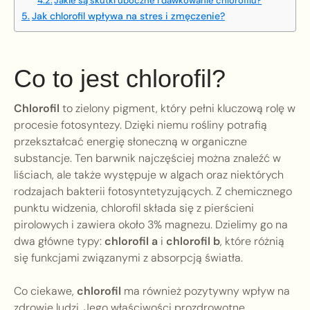
Jakie są skutki uboczne i dawkowanie chlorofilu?
Jak chlorofil wpływa na stres i zmęczenie?
Co to jest chlorofil?
Chlorofil
to zielony pigment, który pełni kluczową rolę w
procesie fotosyntezy. Dzięki niemu rośliny potrafią
przekształcać energię słoneczną w organiczne
substancje. Ten barwnik najczęściej można znaleźć w
liściach, ale także występuje w algach oraz niektórych
rodzajach bakterii fotosyntetyzujących. Z chemicznego
punktu widzenia, chlorofil składa się z pierścieni
pirolowych i zawiera około 3% magnezu. Dzielimy go na
dwa główne typy:
chlorofil a
i
chlorofil b
, które różnią
się funkcjami związanymi z absorpcją światła.
Co ciekawe,
chlorofil
ma również pozytywny wpływ na
zdrowie ludzi. Jego właściwości prozdrowotne