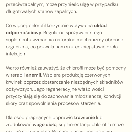
przeciwzapalnym, może przynieść ulgę w przypadku
długotrwałych stanów zapalnych.
Co więcej, chlorofil korzystnie wpływa na
układ
odpornościowy
. Regularne spożywanie tego
suplementu wzmacnia naturalne mechanizmy obronne
organizmu, co pozwala nam skuteczniej stawić czoła
infekcjom.
Warto również zauważyć, że chlorofil może być pomocny
w terapii
anemii
. Wspiera produkcję czerwonych
krwinek poprzez dostarczanie niezbędnych składników
odżywczych. Jego regeneracyjne właściwości
przyczyniają się do zachowania młodzieńczej kondycji
skóry oraz spowolnienia procesów starzenia.
Dla osób pragnących poprawić
trawienie
lub
zredukować
wagę ciała
, suplementacja chlorofilu może
okazać się korzystna. Pomaga ona w zmniejszeniu