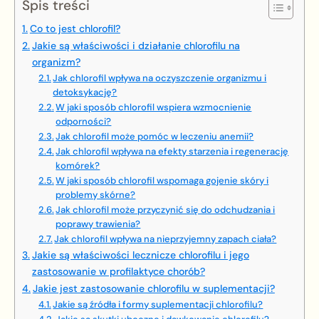
Spis treści
Co to jest chlorofil?
Jakie są właściwości i działanie chlorofilu na
organizm?
Jak chlorofil wpływa na oczyszczenie organizmu i
detoksykację?
W jaki sposób chlorofil wspiera wzmocnienie
odporności?
Jak chlorofil może pomóc w leczeniu anemii?
Jak chlorofil wpływa na efekty starzenia i regenerację
komórek?
W jaki sposób chlorofil wspomaga gojenie skóry i
problemy skórne?
Jak chlorofil może przyczynić się do odchudzania i
poprawy trawienia?
Jak chlorofil wpływa na nieprzyjemny zapach ciała?
Jakie są właściwości lecznicze chlorofilu i jego
zastosowanie w profilaktyce chorób?
Jakie jest zastosowanie chlorofilu w suplementacji?
Jakie są źródła i formy suplementacji chlorofilu?