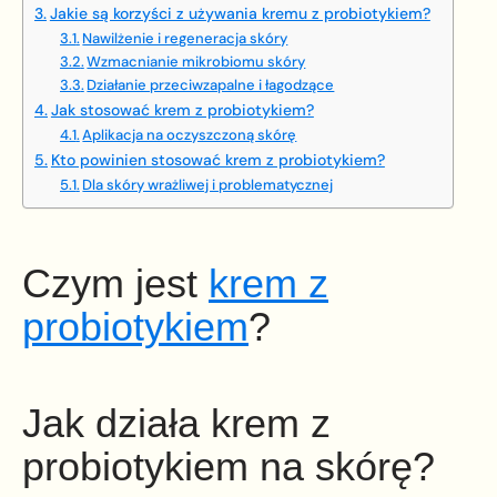
Jakie są korzyści z używania kremu z probiotykiem?
Nawilżenie i regeneracja skóry
Wzmacnianie mikrobiomu skóry
Działanie przeciwzapalne i łagodzące
Jak stosować krem z probiotykiem?
Aplikacja na oczyszczoną skórę
Kto powinien stosować krem z probiotykiem?
Dla skóry wrażliwej i problematycznej
Czym jest
krem z
probiotykiem
?
Jak działa krem z
probiotykiem na skórę?