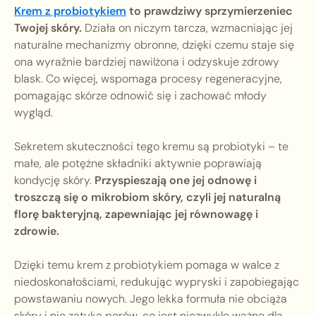
Krem z probiotykiem
to prawdziwy sprzymierzeniec
Twojej skóry.
Działa on niczym tarcza, wzmacniając jej
naturalne mechanizmy obronne, dzięki czemu staje się
ona wyraźnie bardziej nawilżona i odzyskuje zdrowy
blask. Co więcej, wspomaga procesy regeneracyjne,
pomagając skórze odnowić się i zachować młody
wygląd.
Sekretem skuteczności tego kremu są probiotyki – te
małe, ale potężne składniki aktywnie poprawiają
kondycję skóry.
Przyspieszają one jej odnowę i
troszczą się o mikrobiom skóry, czyli jej naturalną
florę bakteryjną, zapewniając jej równowagę i
zdrowie.
Dzięki temu krem z probiotykiem pomaga w walce z
niedoskonałościami, redukując wypryski i zapobiegając
powstawaniu nowych. Jego lekka formuła nie obciąża
skóry i nie zatyka porów, co jest niezwykle ważne dla